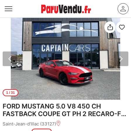
1
/ 31
FORD MUSTANG 5.0 V8 450 CH
FASTBACK COUPE GT PH 2 RECARO-FR-
GARANTIE 12 MOIS-
Saint-Jean-d'Illac (33127)