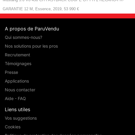
GARANTIE 12 M, Essence, 2019, 53 990 €
A propos de ParuVendu
Qui sommes-nous?
Nos solutions pour les pros
Recrutement
Témoignages
Presse
Applications
Nous contacter
Aide - FAQ
Liens utiles
Vos suggestions
Cookies