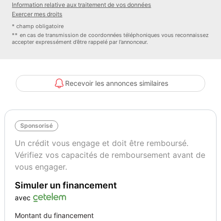
Information relative aux traitement de vos données
Captain Cars RIVE GAUCHE
Exercer mes droits
* champ obligatoire
200 Rue Nicolas Copernic,
** en cas de transmission de coordonnées téléphoniques vous reconnaissez
accepter expressément d’être rappelé par l’annonceur.
33127 Saint-Jean-d'illac
Recevoir les annonces similaires
Options :
Bandes Racing de couleur blanches
Becquet Sport
Sponsorisé
Peinture non métallisée Rouge Racing
Sellerie Cuir Noir avec sièges baquets Recaro
Un crédit vous engage et doit être remboursé.
Suspension adaptative Magneride
Vérifiez vos capacités de remboursement avant de
Badges 5.0l et Badge arrière GT
vous engager.
Caméra de recul
Simuler un financement
Climatisation automatique bi-zone
Diffuseur arrière
avec
Frein à main gainé de cuir
Montant du financement