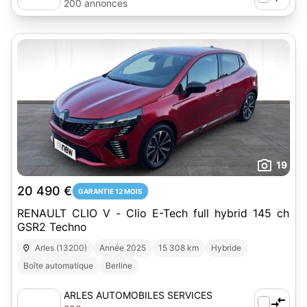
200 annonces
19
20 490 €
GARANTIE 12 MOIS
RENAULT CLIO V - Clio E-Tech full hybrid 145 ch
GSR2 Techno
Arles (13200)
Année 2025
15 308 km
Hybride
Boîte automatique
Berline
ARLES AUTOMOBILES SERVICES