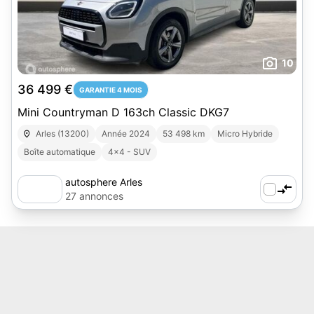
10
36 499 €
GARANTIE 4 MOIS
Mini Countryman D 163ch Classic DKG7
Arles (13200)
Année 2024
53 498 km
Micro Hybride
Boîte automatique
4x4 - SUV
autosphere Arles
27 annonces