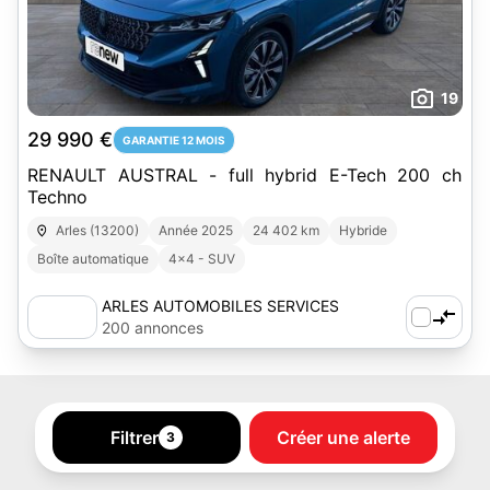
19
29 990 €
GARANTIE 12 MOIS
RENAULT AUSTRAL - full hybrid E-Tech 200 ch
Techno
Arles (13200)
Année 2025
24 402 km
Hybride
Boîte automatique
4x4 - SUV
ARLES AUTOMOBILES SERVICES
200 annonces
Filtrer
Créer une alerte
3