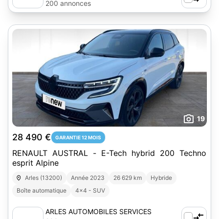
200 annonces
19
28 490 €
GARANTIE 12 MOIS
RENAULT AUSTRAL - E-Tech hybrid 200 Techno
esprit Alpine
Arles (13200)
Année 2023
26 629 km
Hybride
Boîte automatique
4x4 - SUV
ARLES AUTOMOBILES SERVICES