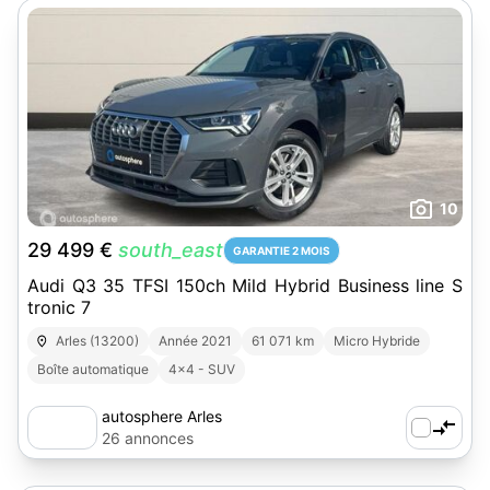
10
29 499 €
south_east
GARANTIE 2 MOIS
Audi Q3 35 TFSI 150ch Mild Hybrid Business line S
tronic 7
Arles (13200)
Année 2021
61 071 km
Micro Hybride
Boîte automatique
4x4 - SUV
autosphere Arles
26 annonces