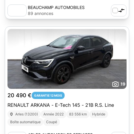
BEAUCHAMP AUTOMOBILES
89 annonces
19
20 490 €
GARANTIE 12 MOIS
RENAULT ARKANA - E-Tech 145 - 21B R.S. Line
Arles (13200)
Année 2022
83 556 km
Hybride
Boîte automatique
Coupé