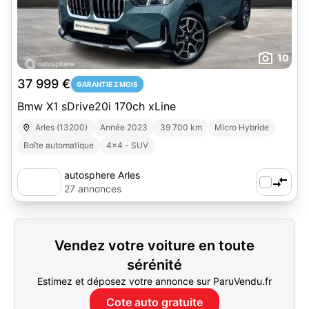
10
37 999 €
GARANTIE 2 MOIS
Bmw X1 sDrive20i 170ch xLine
Arles (13200)
Année 2023
39 700 km
Micro Hybride
Boîte automatique
4x4 - SUV
autosphere Arles
27 annonces
Vendez votre voiture en toute
sérénité
Estimez et déposez votre annonce sur ParuVendu.fr
Cote auto gratuite