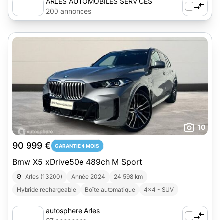
ARLES AUTOMOBILES SERVICES
200 annonces
10
90 999 €
GARANTIE 4 MOIS
Bmw X5 xDrive50e 489ch M Sport
Arles (13200)
Année 2024
24 598 km
Hybride rechargeable
Boîte automatique
4x4 - SUV
autosphere Arles