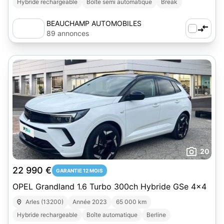
Hybride rechargeable
Boîte semi automatique
Break
BEAUCHAMP AUTOMOBILES
89 annonces
20
22 990 €
GARANTIE 12 MOIS
OPEL Grandland 1.6 Turbo 300ch Hybride GSe 4x4
Arles (13200)
Année 2023
65 000 km
Hybride rechargeable
Boîte automatique
Berline