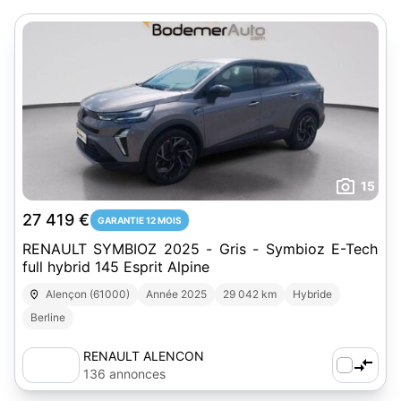
15
27 419 €
GARANTIE 12 MOIS
RENAULT SYMBIOZ 2025 - Gris - Symbioz E-Tech
full hybrid 145 Esprit Alpine
Alençon (61000)
Année 2025
29 042 km
Hybride
Berline
RENAULT ALENCON
136 annonces