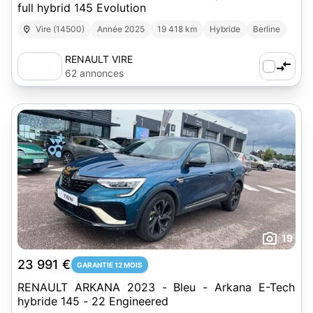
full hybrid 145 Evolution
Vire (14500)
Année 2025
19 418 km
Hybride
Berline
RENAULT VIRE
62 annonces
19
23 991 €
GARANTIE 12 MOIS
RENAULT ARKANA 2023 - Bleu - Arkana E-Tech
hybride 145 - 22 Engineered