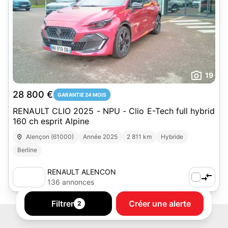
19
28 800 €
GARANTIE 24 MOIS
RENAULT CLIO 2025 - NPU - Clio E-Tech full hybrid
160 ch esprit Alpine
Alençon (61000)
Année 2025
2 811 km
Hybride
Berline
RENAULT ALENCON
136 annonces
Filtrer
Créer une alerte
2