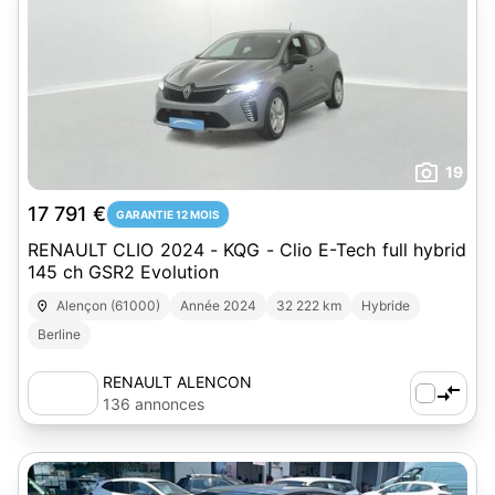
19
17 791 €
GARANTIE 12 MOIS
RENAULT CLIO 2024 - KQG - Clio E-Tech full hybrid
145 ch GSR2 Evolution
Alençon (61000)
Année 2024
32 222 km
Hybride
Berline
RENAULT ALENCON
136 annonces