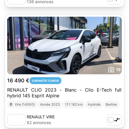
136 annonces
19
16 490 €
GARANTIE 12 MOIS
RENAULT CLIO 2023 - Blanc - Clio E-Tech full
hybrid 145 Esprit Alpine
Vire (14500)
Année 2023
111 162 km
Hybride
Berline
RENAULT VIRE
62 annonces