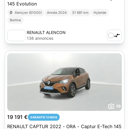
145 Evolution
Alençon (61000)
Année 2024
31 681 km
Hybride
Berline
RENAULT ALENCON
136 annonces
19
19 191 €
GARANTIE 12 MOIS
RENAULT CAPTUR 2022 - ORA - Captur E-Tech 145