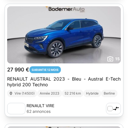
15
27 990 €
GARANTIE 12 MOIS
RENAULT AUSTRAL 2023 - Bleu - Austral E-Tech
hybrid 200 Techno
Vire (14500)
Année 2023
52 216 km
Hybride
Berline
RENAULT VIRE
62 annonces