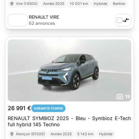
Vire (14500)
Année 2025
10 001 km
Hybride
Berline
RENAULT VIRE
62 annonces
19
26 991 €
GARANTIE 12 MOIS
RENAULT SYMBIOZ 2025 - Bleu - Symbioz E-Tech
full hybrid 145 Techno
Alençon (61000)
Année 2025
5 143 km
Hybride