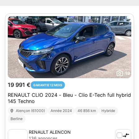
19
19 991 €
GARANTIE 12 MOIS
RENAULT CLIO 2024 - Bleu - Clio E-Tech full hybrid
145 Techno
Alençon (61000)
Année 2024
46 856 km
Hybride
Berline
RENAULT ALENCON
136 annonces