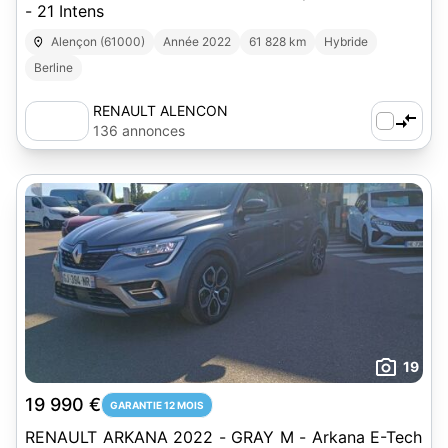
- 21 Intens
Alençon (61000)
Année 2022
61 828 km
Hybride
Berline
RENAULT ALENCON
136 annonces
19
19 990 €
GARANTIE 12 MOIS
RENAULT ARKANA 2022 - GRAY M - Arkana E-Tech