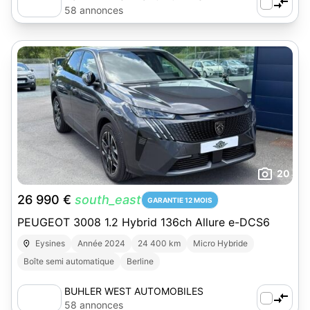
58 annonces
20
26 990 €
south_east
GARANTIE 12 MOIS
PEUGEOT 3008 1.2 Hybrid 136ch Allure e-DCS6
Eysines
Année 2024
24 400 km
Micro Hybride
Boîte semi automatique
Berline
BUHLER WEST AUTOMOBILES
58 annonces