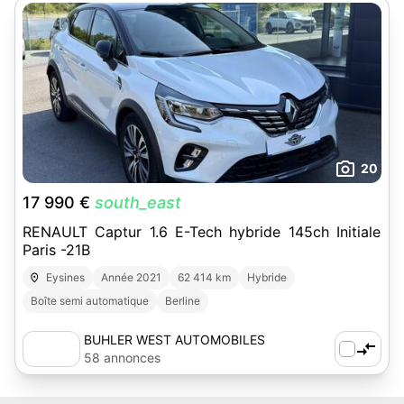
20
17 990 €
south_east
RENAULT Captur 1.6 E-Tech hybride 145ch Initiale
Paris -21B
Eysines
Année 2021
62 414 km
Hybride
Boîte semi automatique
Berline
BUHLER WEST AUTOMOBILES
58 annonces