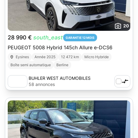
20
28 990 €
south_east
GARANTIE 12 MOIS
PEUGEOT 5008 Hybrid 145ch Allure e-DCS6
Eysines
Année 2025
12 472 km
Micro Hybride
Boîte semi automatique
Berline
BUHLER WEST AUTOMOBILES
58 annonces