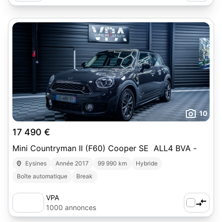
10
17 490 €
Mini Countryman II (F60) Cooper SE ALL4 BVA -
Eysines
Année 2017
99 990 km
Hybride
Boîte automatique
Break
VPA
1000 annonces