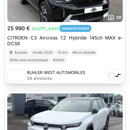
20
25 990 €
south_east
GARANTIE 12 MOIS
CITROEN C3 Aircross 1.2 Hybride 145ch MAX e-
DCS6
Eysines
Année 2026
10 km
Micro Hybride
Boîte semi automatique
Berline
BUHLER WEST AUTOMOBILES
58 annonces