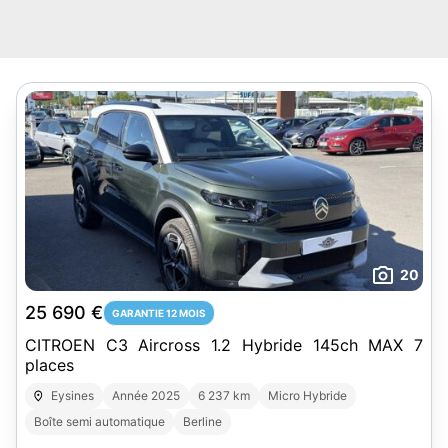
20
25 690 €
GARANTIE 12 MOIS
CITROEN C3 Aircross 1.2 Hybride 145ch MAX 7
places
Eysines
Année 2025
6 237 km
Micro Hybride
Boîte semi automatique
Berline