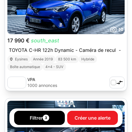
10
17 990 €
south_east
TOYOTA C-HR 122h Dynamic - Caméra de recul -
Eysines
Année 2019
83 500 km
Hybride
Boîte automatique
4x4 - SUV
VPA
1000 annonces
Filtrer
Créer une alerte
3