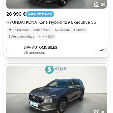
30
26 990 €
GARANTIE 12 MOIS
HYUNDAI KONA Kona Hybrid 129 Executive 5p
Le Bouscat
Année 2025
52 558 km
Hybride
Boîte automatique
4x4 - SUV
SIPA AUTOMOBILES
58 annonces
30