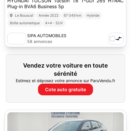
HYUNDAI TUCSON Tucson 1.6 T-GDI 265 HTRAC
Plug-in BVA6 Business 5p
Le Bouscat
Année 2022
67 049 km
Hybride
Boîte automatique
4x4 - SUV
SIPA AUTOMOBILES
58 annonces
Vendez votre voiture en toute
sérénité
Estimez et déposez votre annonce sur ParuVendu.fr
Cote auto gratuite