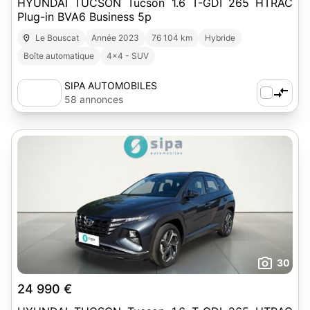
HYUNDAI TUCSON Tucson 1.6 T-GDI 265 HTRAC
Plug-in BVA6 Business 5p
Le Bouscat
Année 2023
76 104 km
Hybride
Boîte automatique
4x4 - SUV
SIPA AUTOMOBILES
58 annonces
30
24 990 €