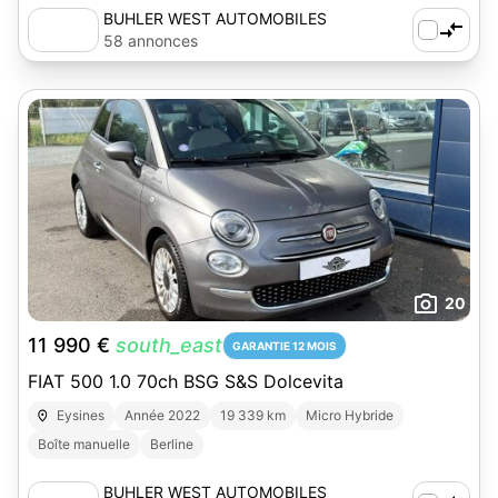
BUHLER WEST AUTOMOBILES
58 annonces
20
11 990 €
south_east
GARANTIE 12 MOIS
FIAT 500 1.0 70ch BSG S&S Dolcevita
Eysines
Année 2022
19 339 km
Micro Hybride
Boîte manuelle
Berline
BUHLER WEST AUTOMOBILES