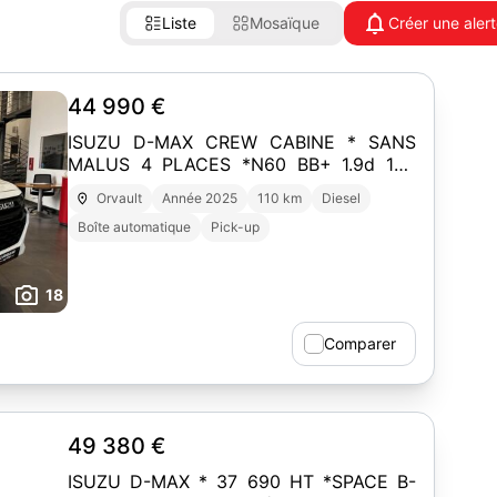
Liste
Mosaïque
Créer une aler
44 990 €
ISUZU D-MAX CREW CABINE * SANS
MALUS 4 PLACES *N60 BB+ 1.9d 164
BVA 4x4
Orvault
Année 2025
110 km
Diesel
Boîte automatique
Pick-up
18
Comparer
49 380 €
ISUZU D-MAX * 37 690 HT *SPACE B-