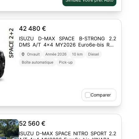
42 480 €
ISUZU D-MAX SPACE B-STRONG 2.2
DMS A/T 4x4 MY2026 Euro6e-bis RED
SPINEL MICA
Orvault
Année 2026
10 km
Diesel
Boîte automatique
Pick-up
2
Comparer
52 560 €
ISUZU D-MAX SPACE NITRO SPORT 2.2