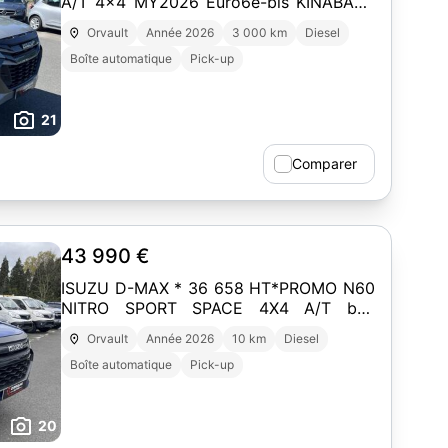
A/T 4x4 MY2026 Euro6e-bis KINABALU
GRAY
Orvault
Année 2026
3 000 km
Diesel
Boîte automatique
Pick-up
21
Comparer
43 990 €
ISUZU D-MAX * 36 658 HT*PROMO N60
NITRO SPORT SPACE 4X4 A/T bva
BIARRITZ BLUE MET
Orvault
Année 2026
10 km
Diesel
Boîte automatique
Pick-up
20