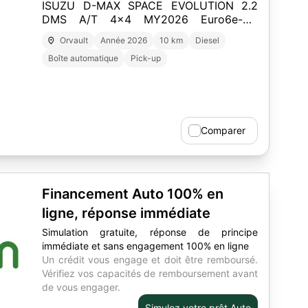
ISUZU D-MAX SPACE EVOLUTION 2.2
DMS A/T 4x4 MY2026 Euro6e-bis
KINABALU GRAY
Orvault
Année 2026
10 km
Diesel
Boîte automatique
Pick-up
Comparer
Financement Auto 100% en
ligne, réponse immédiate
Simulation gratuite, réponse de principe
immédiate et sans engagement 100% en ligne
Un crédit vous engage et doit être remboursé.
Vérifiez vos capacités de remboursement avant
de vous engager.
Simulez votre prêt Auto