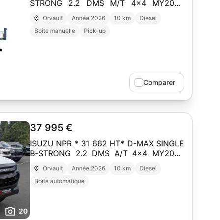
STRONG 2.2 DMS M/T 4x4 MY2026
Euro6e-bis SPLASH WHITE
Orvault
Année 2026
10 km
Diesel
Boîte manuelle
Pick-up
2
Comparer
37 995 €
ISUZU NPR * 31 662 HT* D-MAX SINGLE
B-STRONG 2.2 DMS A/T 4x4 MY2026
Euro6e-bis SPLASH WHITE
Orvault
Année 2026
10 km
Diesel
Boîte automatique
20