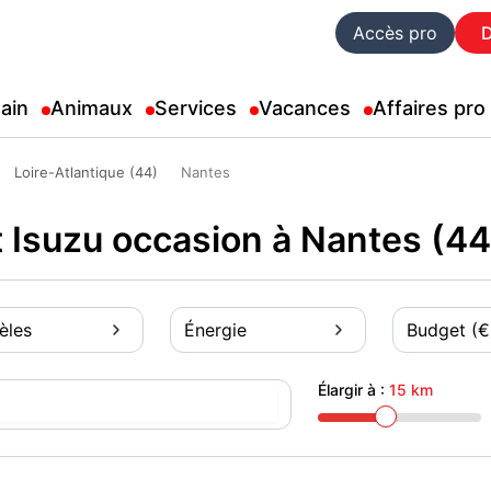
Accès pro
ain
Animaux
Services
Vacances
Affaires pro
Loire-Atlantique (44)
Nantes
 Isuzu occasion à Nantes (4
èles
Énergie
Budget (€
Élargir à :
15 km