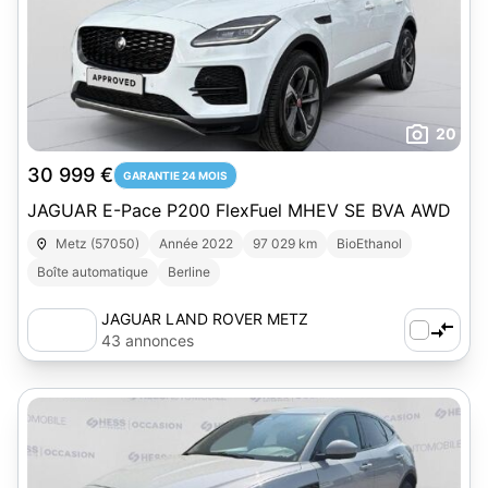
20
30 999 €
GARANTIE 24 MOIS
JAGUAR E-Pace P200 FlexFuel MHEV SE BVA AWD
Metz (57050)
Année 2022
97 029 km
BioEthanol
Boîte automatique
Berline
JAGUAR LAND ROVER METZ
43 annonces