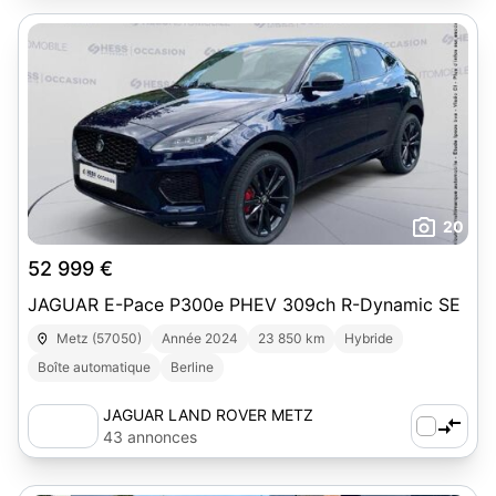
20
52 999 €
JAGUAR E-Pace P300e PHEV 309ch R-Dynamic SE
Metz (57050)
Année 2024
23 850 km
Hybride
Boîte automatique
Berline
JAGUAR LAND ROVER METZ
43 annonces