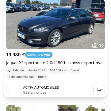
30
19 980 €
GARANTIE 12 MOIS
jaguar Xf sportbrake 2.0d 180 business r-sport bva
Talange
Année 2020
104 158 km
Diesel
Boîte automatique
Break
ACTIV AUTOMOBILES
589 annonces