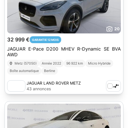
20
32 999 €
GARANTIE 12 MOIS
JAGUAR E-Pace D200 MHEV R-Dynamic SE BVA
AWD
Metz (57050)
Année 2022
96 922 km
Micro Hybride
Boîte automatique
Berline
JAGUAR LAND ROVER METZ
43 annonces