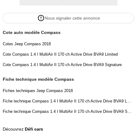
****************
Véhicule de même catégorie que , vitara,x3,x5,cherokee,tucson,t-
Nous signaler cette annonce
roc,
tiguan,scross, duster,kadjar,stelvio,koleos,2008
Cote auto modèle Compass
Couleur
Vignette Crit’Air
Blanc
1
Cotes Jeep Compass 2018
Cote Compass 1.4 I MultiAir II 170 ch Active Drive BVA9 Limited
Garantie mécanique
Cote Compass 1.4 I MultiAir II 170 ch Active Drive BVA9 Signature
3 mois
Fiche technique modèle Compass
Fiches techniques Jeep Compass 2018
Fiche technique Compass 1.4 I MultiAir II 170 ch Active Drive BVA9 Limited
Fiche technique Compass 1.4 I MultiAir II 170 ch Active Drive BVA9 Signature
Découvrez
Défi cars