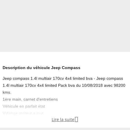
Description du véhicule Jeep Compass
Jeep compass 1.4l multiair 170cv 4x4 limited bva - Jeep compass
1.4l multiair 170cv 4x4 limited Pack bva du 10/08/2018 avec 98200
kms.
1ère main, carnet d'entretiens
Véhicule en parfait état
Vidange moteur a jour

Lire la suite
4 pneus neufs
**********************