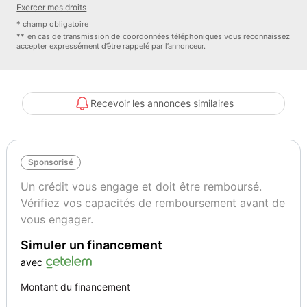
Exercer mes droits
Aide au démarrage en côte
* champ obligatoire
Feux automatiques
** en cas de transmission de coordonnées téléphoniques vous reconnaissez
accepter expressément d’être rappelé par l’annonceur.
Antivol
Alarme volumétrique
Autre
3 appuie-tête arrière
Recevoir les annonces similaires
Accoudoir central arrière avec porte-gobelet
Aide au stationnement arrière avec caméra de recul
Airbags frontaux (passager neutralisable) latéraux et rideaux
Sponsorisé
Amplificateur 506 watts
Appuie-tête actifs à l'avant
Un crédit vous engage et doit être remboursé.
Banquette arrière rabattable système d'ouverture et de démarrage
Vérifiez vos capacités de remboursement avant de
sans clé
vous engager.
Essuie-glace à déclenchement automatique
Simuler un financement
Feux arrière à signature LED
Jantes en alliage 19''
avec
Poignées de portes couleur carrosserie
Montant du financement
Prise 230V à l'arrière