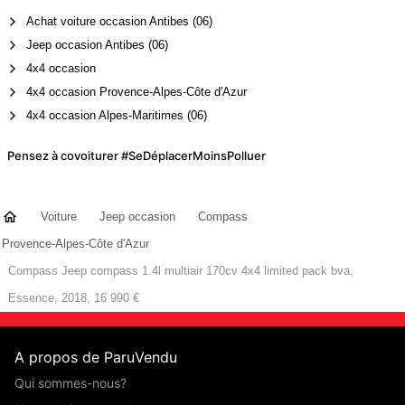
Achat voiture occasion Antibes (06)
Jeep occasion Antibes (06)
4x4 occasion
4x4 occasion Provence-Alpes-Côte d'Azur
4x4 occasion Alpes-Maritimes (06)
Pensez à covoiturer #SeDéplacerMoinsPolluer
Voiture
Jeep occasion
Compass
Provence-Alpes-Côte d'Azur
Compass Jeep compass 1.4l multiair 170cv 4x4 limited pack bva,
Essence, 2018, 16 990 €
A propos de ParuVendu
Qui sommes-nous?