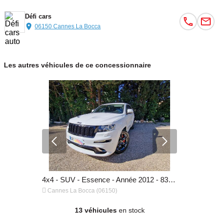
Défi cars
06150 Cannes La Bocca
Les autres véhicules de ce concessionnaire
4x4 - SUV - Diesel - Année 2012 - 115 000 km, 5 500 €
4x4 - SUV - Essence - Année 2012 - 83 235 km, 34 990 €


Cannes La Bocca (06150)
Cannes La 
13 véhicules
en stock