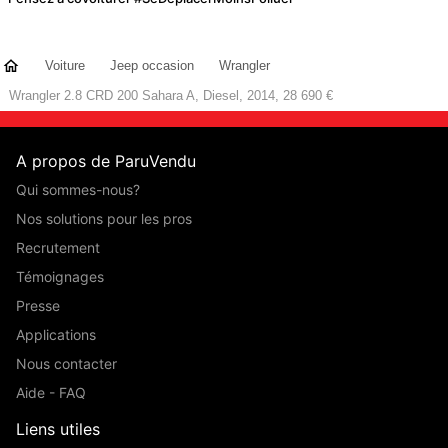
Voiture
Jeep occasion
Wrangler
Wrangler 2.8 CRD 200 Sahara A, Diesel, 2014, 28 690 €
A propos de ParuVendu
Qui sommes-nous?
Nos solutions pour les pros
Recrutement
Témoignages
Presse
Applications
Nous contacter
Aide - FAQ
Liens utiles