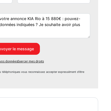
ivrants,
tactile 7",
a jour,
ooth,
e vos données
Exercer mes droits
s téléphoniques vous reconnaissez accepter expressément d'être