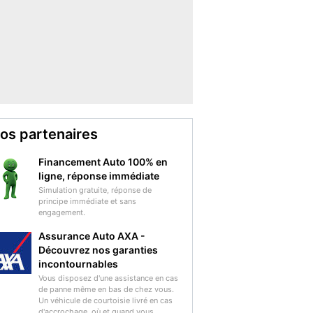
os partenaires
Financement Auto 100% en
ligne, réponse immédiate
Simulation gratuite, réponse de
principe immédiate et sans
engagement.
Assurance Auto AXA -
Découvrez nos garanties
incontournables
Vous disposez d'une assistance en cas
de panne même en bas de chez vous.
Un véhicule de courtoisie livré en cas
d'accrochage, où et quand vous