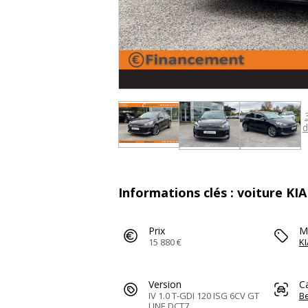
d
Informations clés : voiture KIA
Prix
M
15 880 €
KI
Version
C
IV 1.0 T-GDI 120 ISG 6CV GT
Be
LINE DCT7