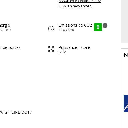
Assurance : économisez
357€ en moyenne*
nergie
Emissions de CO2
info
B
ssence
114 g/km
b de portes
Puissance fiscale
6 CV
N
 6CV GT LINE DCT7