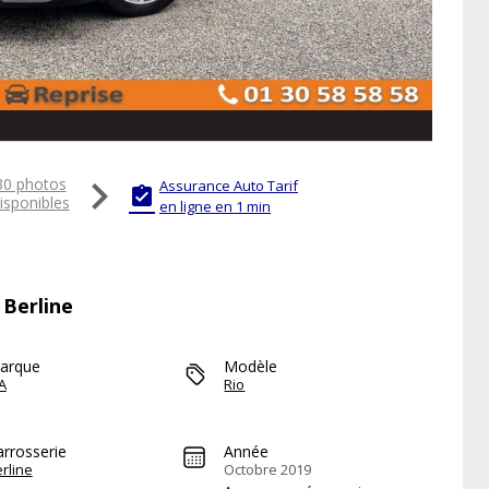

30 photos
Assurance Auto Tarif

isponibles
en ligne en 1 min
 Berline
arque
Modèle
A
Rio
arrosserie
Année
rline
Octobre 2019