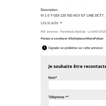
Description :
IV 1.0 T-GDI 120 ISG 6CV GT LINE DCT7,
- essence,

Lire la suite
- noir,
Réf. annonce : ParuVendu 9yef1qk - Le 04/07/2026
- 08/10/2019,
- ABS avec repartiteur electronique de frei
Pensez à covoiturer #SeDéplacerMoinsPolluer
- Airbags lateraux conduteur et passager AV

Signaler un problème sur cette annonce
- Airbags rideaux AV et AR,
- Allumage automatique des projecteurs en f
- Assistance au demarrage en cote (HAC),
Je souhaite être recontact
- Camera de recul avec lignes de guidage 
- Climatisation manuelle,
Nom*
- Feux de jour AV a LED,
- Jantes en alliage 17",
- Leve-vitres AR electriques,
- Leve-vitres AV electriques,
Téléphone **
- Radars de stationnement AR,