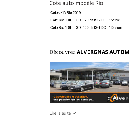
Cote auto modèle Rio
Couleur
Pu
noir
1
Cotes KIA Rio 2019
Cote Rio 1.0L T-GDi 120 ch ISG DCT7 Active
Cote Rio 1.0L T-GDi 120 ch ISG DCT7 Design
Couleur intérieur
G
gris
6 
Découvrez
ALVERGNAS AUTOM

Lire la suite