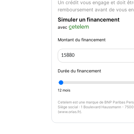
Un crédit vous engage et doit êtr
- puissance fiscale : 6
remboursement avant de vous en
- puissance reelle : 120
- classe critair : oui
Simuler un financement
- allumage automatique des feux : oui
avec
- bluetooth : oui
- camera recul : oui
Montant du financement
- feux de circulation diurne : oui
- interieur : tissu
- interieur couleur : gris
- limiteur de vitesse : oui
Durée du financement
- regulateur de vitesse : oui
- retroviseurs degivrants : oui
- retroviseurs electriques : oui
12
mois
- systeme de navigation : oui
Cetelem est une marque de BNP Paribas Perso
- climatisation : manuelle
Siège social : 1 Boulevard Haussmann - 75009
- abs : oui
(www.orias.fr).
- airbags lateraux : oui
- jantes : alliage
- dimension des jantes : 17