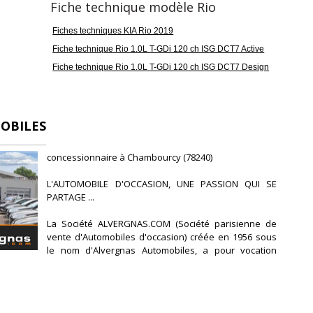
Fiche technique modèle Rio
issance réelle
Vignette Crit'Air
20
1
Fiches techniques KIA Rio 2019
Fiche technique Rio 1.0L T-GDi 120 ch ISG DCT7 Active
Fiche technique Rio 1.0L T-GDi 120 ch ISG DCT7 Design
arantie mécanique
mois
OBILES
concessionnaire à Chambourcy (78240)
L'AUTOMOBILE D'OCCASION, UNE PASSION QUI SE
PARTAGE ...
La Société ALVERGNAS.COM (Société parisienne de
vente d'Automobiles d'occasion) créée en 1956 sous
le nom d'Alvergnas Automobiles, a pour vocation
première la vente de véhicules d'occasion de qualité
à prix « discount ».
Au fil des années, ALVERGNAS.COM n'aura de cesse