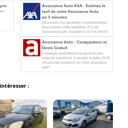
igne
Assurance Auto AXA - Estimez le
tarif de votre Assurance Auto
ipe
en 3 minutes
Découvrez nos garanties incontournables,
pour assurer votre quotidien. N°1 de
l'assurance auto. Assistance 7j/7 et 24h/24.
Assurance Auto : Comparateur et
Devis Gratuit
Comparez gratuitement le panel le plus
large du marché en 3 minutes et faites 357€
d'économie moyenne sur votre assurance
auto*
intéresser :