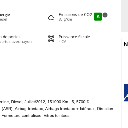
nergie
Emissions de CO2
info
A
esel
85 g/km
b de portes
Puissance fiscale
portes avec hayon
4 CV
N
rline, Diesel, Juillet/2012, 151000 Km , 5, 5700 €.
(ASR), Airbag frontaux, Airbags frontaux + latéraux, Direction
 Fermeture centralisée, Vitres teintées.