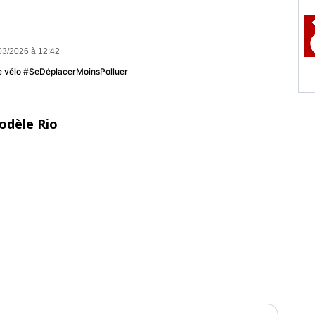
03/2026 à 12:42
u le vélo #SeDéplacerMoinsPolluer
odèle Rio