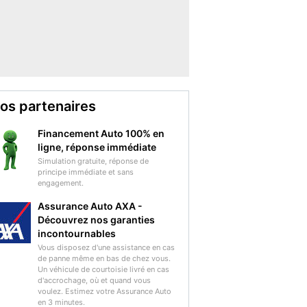
os partenaires
Financement Auto 100% en
ligne, réponse immédiate
Simulation gratuite, réponse de
principe immédiate et sans
engagement.
Assurance Auto AXA -
Découvrez nos garanties
incontournables
Vous disposez d'une assistance en cas
de panne même en bas de chez vous.
Un véhicule de courtoisie livré en cas
d'accrochage, où et quand vous
voulez. Estimez votre Assurance Auto
en 3 minutes.