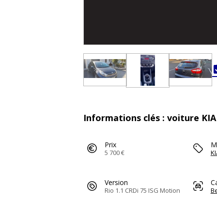
Informations clés : voiture KIA
Prix
M
5 700 €
KI
Version
C
Rio 1.1 CRDi 75 ISG Motion
Be