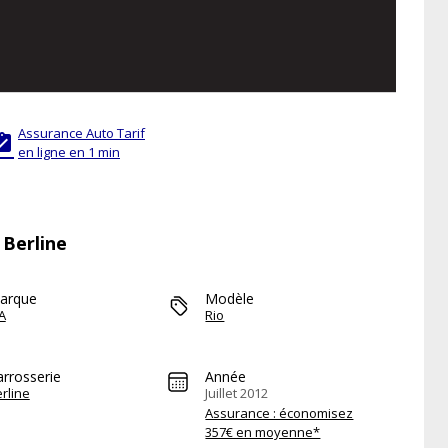
Assurance Auto Tarif

en ligne en 1 min
 Berline
arque
Modèle
A
Rio
arrosserie
Année
rline
Juillet 2012
Assurance : économisez
357€ en moyenne*