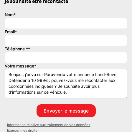
Je souhaite être recontacté
Couleur
Vignette Crit’Air
Nom*
Vert foncé
3
Email*
Téléphone **
Votre message*
Information relative aux traitement de vos données
Exercer mes droits