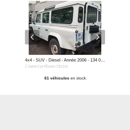
4x4 - SUV - Diesel - Année 2019 - 180 000 km, 9 999 €
4x4 - SUV - Diesel - Année 2006 - 134 000 km, 19 999 €


Saint-Cyr-l'École (78210)
Saint-Cyr-l
61 véhicules
en stock