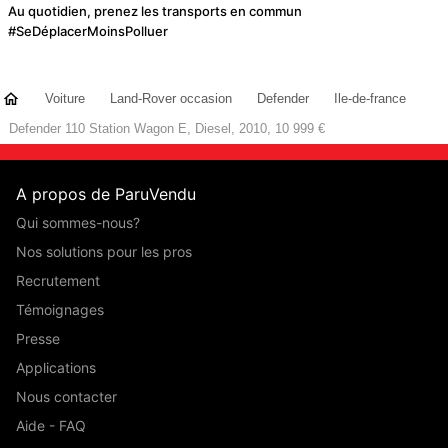
Au quotidien, prenez les transports en commun
#SeDéplacerMoinsPolluer
Voiture
Land-Rover occasion
Defender
Ile-de-france
Defender 110 Station Wagon E, Diesel, 2010, 10 999 €
A propos de ParuVendu
Qui sommes-nous?
Nos solutions pour les pros
Recrutement
Témoignages
Presse
Applications
Nous contacter
Aide - FAQ