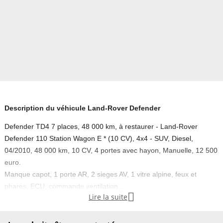
Description du véhicule Land-Rover Defender
Defender TD4 7 places, 48 000 km, à restaurer - Land-Rover
Defender 110 Station Wagon E * (10 CV), 4x4 - SUV, Diesel,
04/2010, 48 000 km, 10 CV, 4 portes avec hayon, Manuelle, 12 500
euro.
Manque capot, 1 porte AR, 2 sieges AV, 1 vitre alpine, feux et
phares, ECU, commande ventilation...

Lire la suite
Arbre de boite HS
Jantes Wolf
Pour restauration ou pieces.