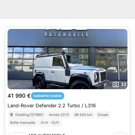
33
41 990 €
GARANTIE 12 MOIS
Land-Rover Defender 2.2 Turbo / L316
Diebling (57980)
Année 2015
96 945 km
Diesel
Boîte manuelle
4x4 - SUV