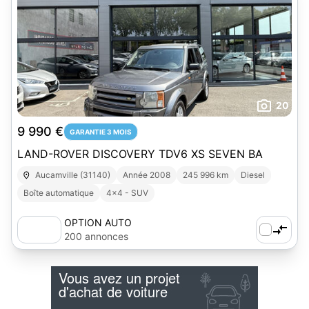
20
9 990 €
GARANTIE 3 MOIS
LAND-ROVER DISCOVERY TDV6 XS SEVEN BA
Aucamville (31140)
Année 2008
245 996 km
Diesel
Boîte automatique
4x4 - SUV
OPTION AUTO
200 annonces