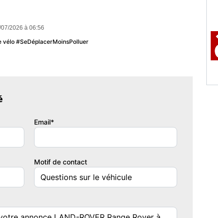
/07/2026 à 06:56
u le vélo #SeDéplacerMoinsPolluer
é
Email*
Motif de contact