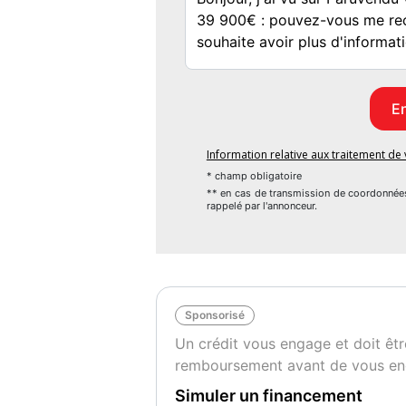
- couleur : noir
- boite de vitesse : automatique
- nb portes : 5
- nb places : 5
- puissance reelle : 404
- classe critair : oui
- accoudoir central : oui
Information relative aux traitement d
- allumage automatique des feux : oui
* champ obligatoire
- auto radio commande au volant : oui
** en cas de transmission de coordonnée
rappelé par l'annonceur.
- detecteur de pluie : oui
- gps couleur : oui
- interieur : cuir
- interieur couleur : noir
- ordinateur de bord : oui
Sponsorisé
- retroviseurs rabattables : oui
Un crédit vous engage et doit êtr
- systeme de navigation : oui
remboursement avant de vous en
- climatisation : oui
- abs : oui
Simuler un financement