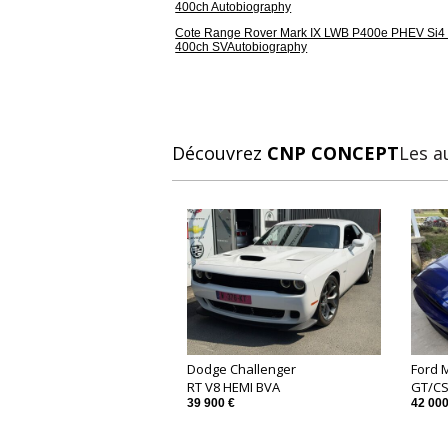
400ch Autobiography
Cote Range Rover Mark IX LWB P400e PHEV Si4 
400ch SVAutobiography
Découvrez
CNP CONCEPT
Les a
Dodge Challenger
Ford 
RT V8 HEMI BVA
GT/CS
39 900 €
42 000