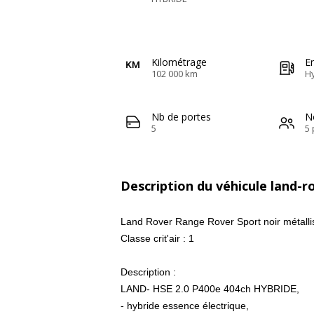
Kilométrage
E
102 000 km
H
Nb de portes
N
5
5 
Description du véhicule land-
Land Rover Range Rover Sport noir métal
Classe crit'air : 1
Description :
LAND- HSE 2.0 P400e 404ch HYBRIDE,
- hybride essence électrique,