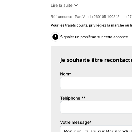
- noir métallisé,

Lire la suite
- 11/09/2020,
Réf. annonce : ParuVendu 260105-100845 - Le 27
- Type distribution : chaîne,
- Nombre de roues motrices : 4,
Pour les trajets courts, privilégiez la marche o
- jantes aluminium,

Signaler un problème sur cette annonce
- attelage,
- Crochet d'attelage,
- radar d'aide au stationnement,
Je souhaite être recontact
- projecteurs xénon,
- phares antibrouillard,
Nom*
- ABS,
- vitres avant éléctriques
Equipements :
Téléphone **
- état : excellent
- energie : hybride essence électrique
- millesime : 2020
Votre message*
- mise en circulation : 11/09/2020
- kilometrage : 102000