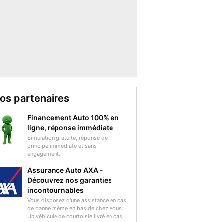
os partenaires
Financement Auto 100% en
ligne, réponse immédiate
Simulation gratuite, réponse de
principe immédiate et sans
engagement.
Assurance Auto AXA -
Découvrez nos garanties
incontournables
Vous disposez d'une assistance en cas
de panne même en bas de chez vous.
Un véhicule de courtoisie livré en cas