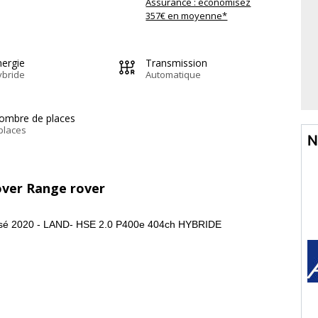
Assurance : économisez
357€ en moyenne*
nergie
Transmission
ybride
Automatique
ombre de places
places
N
rover Range rover
lisé 2020 - LAND- HSE 2.0 P400e 404ch HYBRIDE