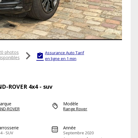

20 photos
Assurance Auto Tarif

isponibles
en ligne en 1 min
AND-ROVER 4x4 - suv
arque
Modèle
AND-ROVER
Range Rover
arrosserie
Année
4 - SUV
Septembre 2020