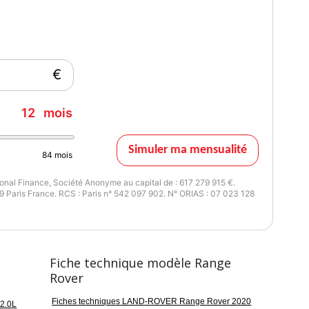
issance réelle
Vignette Crit'Air
04
1
€
12
mois
Simuler ma mensualité
84
mois
nal Finance, Société Anonyme au capital de : 617 279 915 €.
 Paris France. RCS : Paris n° 542 097 902. N° ORIAS : 07 023 128
Fiche technique modèle Range
Rover
Fiches techniques LAND-ROVER Range Rover 2020
2.0L