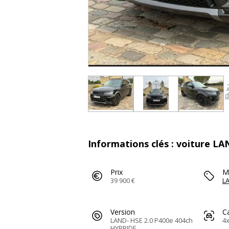
d
Informations clés : voiture L
Prix
M
39 900 €
L
Version
C
LAND- HSE 2.0 P400e 404ch
4x
HYBRIDE