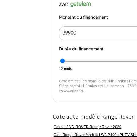
- phares antibrouillard : oui
avec
- projecteurs xenon : oui
- radar aide stationnement : oui
Montant du financement
Couleur
Pu
noir
4
Durée du financement
Couleur intérieur
noir
12
mois
Cetelem est une marque de BNP Paribas Perso
Siège social : 1 Boulevard Haussmann - 75009
(www.orias.fr).
Cote auto modèle Range Rover
Cotes LAND-ROVER Range Rover 2020
Cote Range Rover Mark IX LWB P400e PHEV Si4 