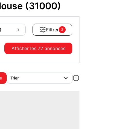
louse (31000)
)
Filtrer
3
Afficher les
72 annonces
te