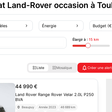
t Land-Rover occasion à Tou
èles
Énergie
Budget (€
Élargir à :
15 km
Liste
Mosaïque
Créer une aler
44 990 €
Land Rover Range Rover Velar 2.0L P250
BVA
Beaupuy
Année 2023
46 689 km