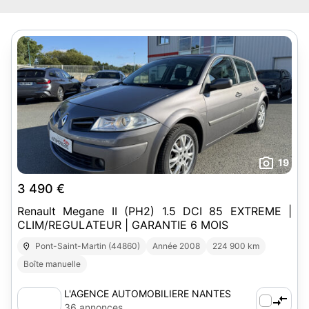
19
3 490 €
Renault Megane II (PH2) 1.5 DCI 85 EXTREME |
CLIM/REGULATEUR | GARANTIE 6 MOIS
Pont-Saint-Martin (44860)
Année 2008
224 900 km
Boîte manuelle
L'AGENCE AUTOMOBILIERE NANTES
SUD-EST
36 annonces