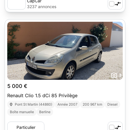
CapCar
3237 annonces
3
5 000 €
Renault Clio 1.5 dCi 85 Privilège
Pont St Martin (44860)
Année 2007
200 967 km
Diesel
Boîte manuelle
Berline
Particulier