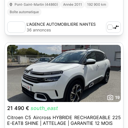
Pont-Saint-Martin (44860)
Année 2011
192 900 km
Boîte automatique
L'AGENCE AUTOMOBILIERE NANTES
SUD-EST
36 annonces
19
21 490 €
south_east
Citroen C5 Aircross HYBRIDE RECHARGEABLE 225
E-EAT8 SHINE | ATTELAGE | GARANTIE 12 MOIS