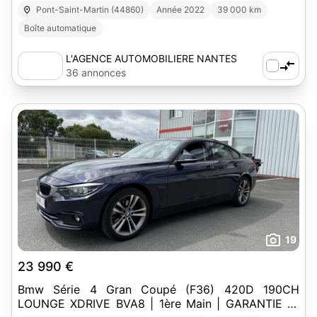
Pont-Saint-Martin (44860)
Année 2022
39 000 km
Boîte automatique
L'AGENCE AUTOMOBILIERE NANTES
SUD-EST
36 annonces
19
23 990 €
Bmw Série 4 Gran Coupé (F36) 420D 190CH
LOUNGE XDRIVE BVA8 | 1ère Main | GARANTIE 12