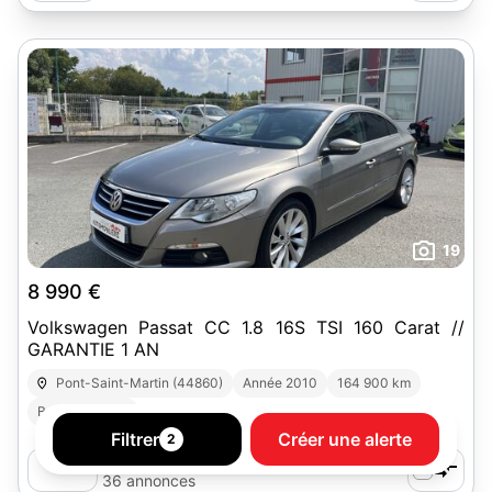
19
8 990 €
Volkswagen Passat CC 1.8 16S TSI 160 Carat //
GARANTIE 1 AN
Pont-Saint-Martin (44860)
Année 2010
164 900 km
Boîte manuelle
Filtrer
Créer une alerte
2
L'AGENCE AUTOMOBILIERE NANTES
SUD-EST
36 annonces