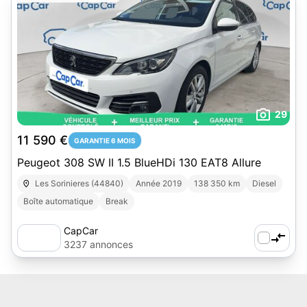
29
11 590 €
GARANTIE 6 MOIS
Peugeot 308 SW II 1.5 BlueHDi 130 EAT8 Allure
Les Sorinieres (44840)
Année 2019
138 350 km
Diesel
Boîte automatique
Break
CapCar
3237 annonces