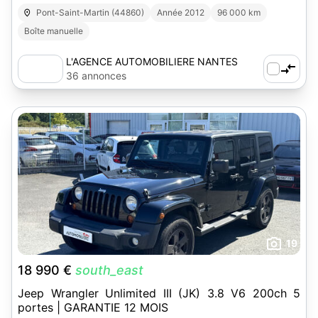
Pont-Saint-Martin (44860)
Année 2012
96 000 km
Boîte manuelle
L'AGENCE AUTOMOBILIERE NANTES
SUD-EST
36 annonces
19
18 990 €
south_east
Jeep Wrangler Unlimited III (JK) 3.8 V6 200ch 5
portes | GARANTIE 12 MOIS