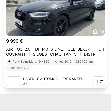
19
9 990 €
Audi Q3 2.0 TDI 140 S-LINE FULL BLACK | TOIT
OUVRANT | SIEGES CHAUFFANTS | DISTRI OK
10/2025 | GARANTIE 6 MOIS
Pont-Saint-Martin (44860)
Année 2012
239 500 km
Boîte manuelle
L'AGENCE AUTOMOBILIERE NANTES
SUD-EST
36 annonces