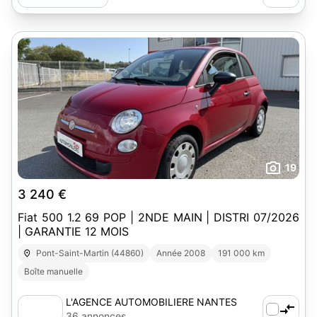
19
3 240 €
Fiat 500 1.2 69 POP | 2NDE MAIN | DISTRI 07/2026
| GARANTIE 12 MOIS
Pont-Saint-Martin (44860)
Année 2008
191 000 km
Boîte manuelle
L'AGENCE AUTOMOBILIERE NANTES
SUD-EST
36 annonces