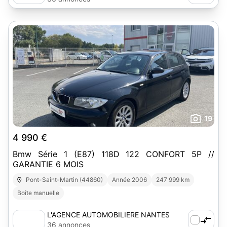
19
4 990 €
Bmw Série 1 (E87) 118D 122 CONFORT 5P //
GARANTIE 6 MOIS
Pont-Saint-Martin (44860)
Année 2006
247 999 km
Boîte manuelle
L'AGENCE AUTOMOBILIERE NANTES
SUD-EST
36 annonces