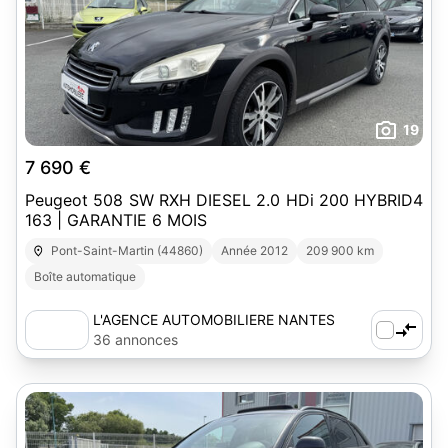
19
7 690 €
Peugeot 508 SW RXH DIESEL 2.0 HDi 200 HYBRID4
163 | GARANTIE 6 MOIS
Pont-Saint-Martin (44860)
Année 2012
209 900 km
Boîte automatique
L'AGENCE AUTOMOBILIERE NANTES
SUD-EST
36 annonces