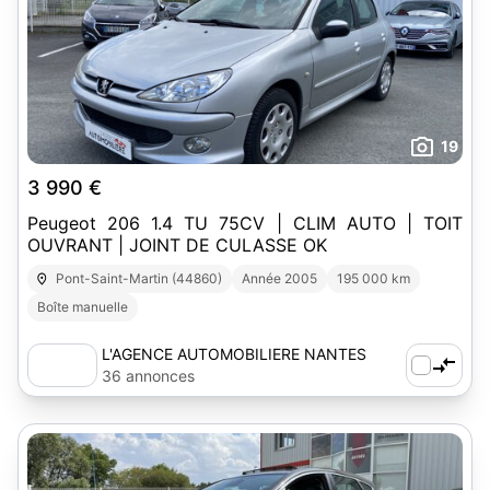
19
3 990 €
Peugeot 206 1.4 TU 75CV | CLIM AUTO | TOIT
OUVRANT | JOINT DE CULASSE OK
Pont-Saint-Martin (44860)
Année 2005
195 000 km
Boîte manuelle
L'AGENCE AUTOMOBILIERE NANTES
SUD-EST
36 annonces