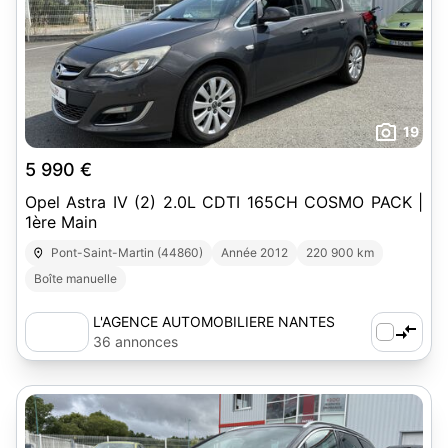
19
5 990 €
Opel Astra IV (2) 2.0L CDTI 165CH COSMO PACK |
1ère Main
Pont-Saint-Martin (44860)
Année 2012
220 900 km
Boîte manuelle
L'AGENCE AUTOMOBILIERE NANTES
SUD-EST
36 annonces