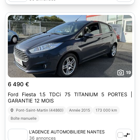
19
6 490 €
Ford Fiesta 1.5 TDCi 75 TITANIUM 5 PORTES |
GARANTIE 12 MOIS
Pont-Saint-Martin (44860)
Année 2015
173 000 km
Boîte manuelle
L'AGENCE AUTOMOBILIERE NANTES
SUD-EST
36 annonces