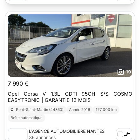
19
7 990 €
Opel Corsa V 1.3L CDTI 95CH S/S COSMO
EASYTRONIC | GARANTIE 12 MOIS
Pont-Saint-Martin (44860)
Année 2016
177 000 km
Boîte automatique
L'AGENCE AUTOMOBILIERE NANTES
SUD-EST
36 annonces