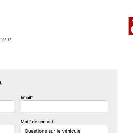
à 05:15
,
é
Email*
Motif de contact
,