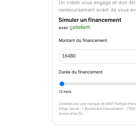
Un crédit vous engage et doit êtr
- puissance reelle : 99
remboursement avant de vous en
- allumage automatique des feux : oui
- bluetooth : oui
Simuler un financement
- detecteur de pluie : oui
avec
- feux de circulation diurne : oui
- gps couleur : oui
Montant du financement
- interieur : tissu
- interieur couleur : gris
- regulateur de vitesse : oui
- retroviseurs electriques : oui
Durée du financement
- retroviseurs rabattables : oui
- climatisation multi zone : oui
- climatisation : automatique
12
mois
- abs : oui
Cetelem est une marque de BNP Paribas Perso
- esp : oui
Siège social : 1 Boulevard Haussmann - 75009
- sièges arrières rabattable : oui
(www.orias.fr).
- jantes : alliage
- dimension des jantes : 16