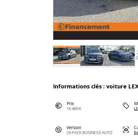
d
Informations clés : voiture LE
Prix
M
16 480 €
L
Version
C
(3) PACK BUSINESS AUTO
Be