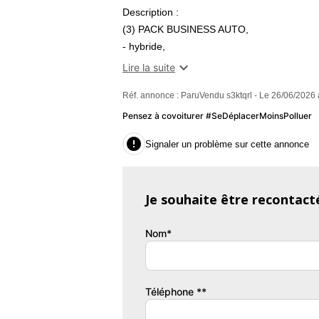
Description :
(3) PACK BUSINESS AUTO,
- hybride,
- gris,

Lire la suite
- 26/03/2019,
Réf. annonce : ParuVendu s3ktqrl - Le 26/06/2026 
- Allumage automatique des feux,
- Assistance au demarrage en cote (HAC),
Pensez à covoiturer #SeDéplacerMoinsPolluer
- Banquette AR rabattable 60/40,

Signaler un problème sur cette annonce
- GPS Couleurs + Camera recul,
- Climatisation automatique bi-zone,
- Connectivite audio et telephonie Bluetooth
Je souhaite être recontact
- Essuie-glace AV a detecteur de pluie,
- Feux de brouillard AV a LED,
Nom*
- Feux de jour a LED,
- Jantes en alliage 16" a 10 branches,
- Projecteurs a LED,
- Regulateur de vitesse,
Téléphone **
- Retroviseur interieur jour/nuit automatique