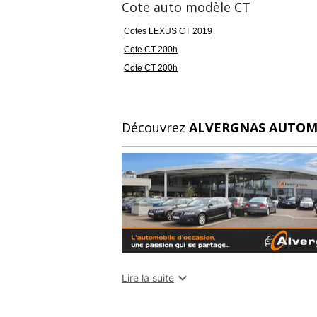
Couleur
Pu
Cote auto modèle CT
gris
9
Cotes LEXUS CT 2019
Cote CT 200h
Couleur intérieur
G
Cote CT 200h
gris
6 
Découvrez
ALVERGNAS AUTOM

Lire la suite