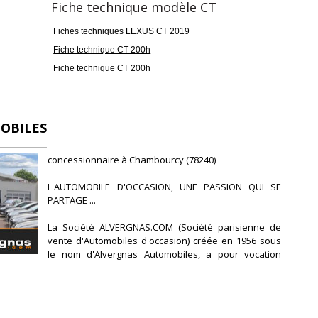
issance réelle
Vignette Crit'Air
Fiche technique modèle CT
9
1
Fiches techniques LEXUS CT 2019
Fiche technique CT 200h
arantie mécanique
Fiche technique CT 200h
mois
OBILES
concessionnaire à Chambourcy (78240)
L'AUTOMOBILE D'OCCASION, UNE PASSION QUI SE
PARTAGE ...
La Société ALVERGNAS.COM (Société parisienne de
vente d'Automobiles d'occasion) créée en 1956 sous
le nom d'Alvergnas Automobiles, a pour vocation
première la vente de véhicules d'occasion de qualité
à prix « discount ».
Au fil des années, ALVERGNAS.COM n'aura de cesse