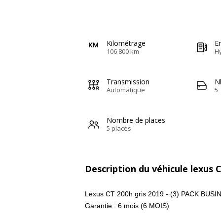
Kilométrage
E
106 800 km
H
Transmission
N
Automatique
5
Nombre de places
5 places
Description du véhicule lexus 
Lexus CT 200h gris 2019 - (3) PACK BUS
Garantie : 6 mois (6 MOIS)