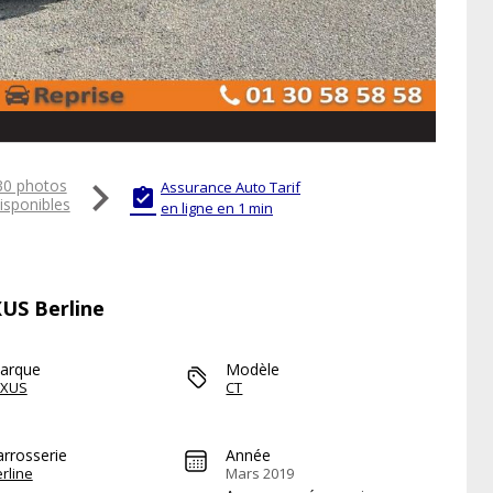

30 photos
Assurance Auto Tarif

isponibles
en ligne en 1 min
XUS Berline
arque
Modèle
EXUS
CT
arrosserie
Année
rline
Mars 2019