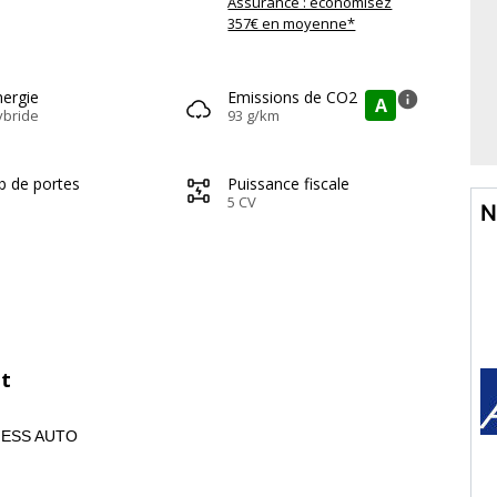
Assurance : économisez
357€ en moyenne*
nergie
Emissions de CO2
info
A
ybride
93 g/km
b de portes
Puissance fiscale
5 CV
N
Ct
INESS AUTO