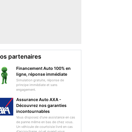
os partenaires
Financement Auto 100% en
ligne, réponse immédiate
Simulation gratuite, réponse de
principe immédiate et sans
engagement.
Assurance Auto AXA -
Découvrez nos garanties
incontournables
Vous disposez d'une assistance en cas
de panne même en bas de chez vous.
Un véhicule de courtoisie livré en cas
d'accrochage, où et quand vous