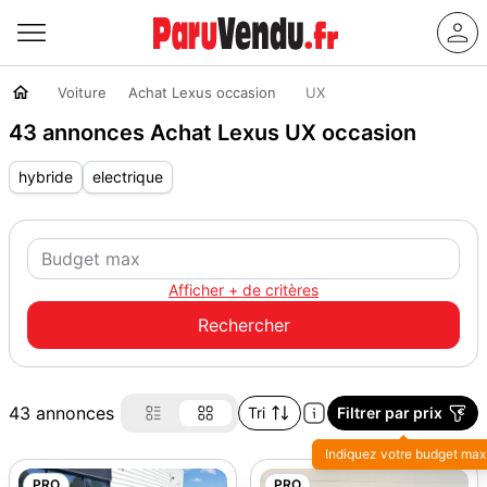
Voiture
Achat Lexus occasion
UX
43 annonces Achat Lexus UX occasion
hybride
electrique
Afficher + de critères
43 annonces
Tri
Filtrer par prix
Indiquez votre budget max
PRO
PRO