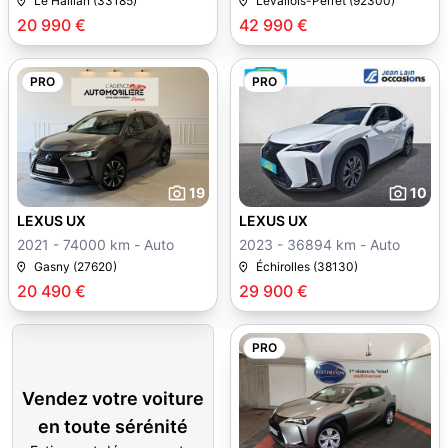
Le Haillan (33185)
Levallois-Perret (92300)
20 990 €
42 990 €
PRO
PRO
19
10
LEXUS UX
LEXUS UX
2021 - 74000 km - Auto
2023 - 36894 km - Auto
Gasny (27620)
Échirolles (38130)
20 490 €
29 900 €
PRO
Vendez votre voiture
en toute sérénité