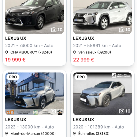
10
10
LEXUS UX
LEXUS UX
2021 - 74000 km - Auto
2021 - 55861 km - Auto
CHAMBOURCY (78240)
Vénissieux (69200)
19 999 €
22 999 €
PRO
PRO
30
10
LEXUS UX
LEXUS UX
2023 - 13000 km - Auto
2020 - 101389 km - Auto
Mont-de-Marsan (40000)
Échirolles (38130)