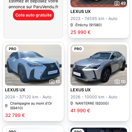
Estimez et déposez votre
49
annonce sur ParuVendu.fr
LEXUS UX
Cote auto gratuite
2023 - 74595 km - Auto
Étréchy (91580)
25 990 €
PRO
PRO
10
10
LEXUS UX
LEXUS UX
2024 - 37120 km - Auto
2026 - 10000 km - Auto
Champagne au mont d'Or
NANTERRE (92000)
(69410)
41 990 €
32 799 €
PRO
PRO