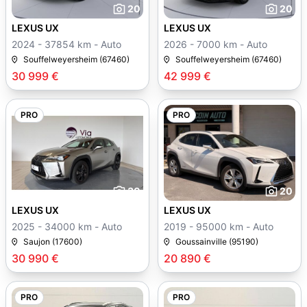
20
20
LEXUS UX
LEXUS UX
2024 - 37854 km - Auto
2026 - 7000 km - Auto
Souffelweyersheim (67460)
Souffelweyersheim (67460)
30 999 €
42 999 €
PRO
PRO
30
20
LEXUS UX
LEXUS UX
2025 - 34000 km - Auto
2019 - 95000 km - Auto
Saujon (17600)
Goussainville (95190)
30 990 €
20 890 €
PRO
PRO