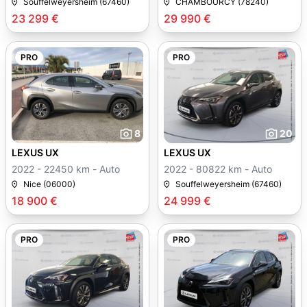
Souffelweyersheim (67460)
CHAMBOURCY (78240)
23 299 €
29 990 €
PRO
PRO
8
20
LEXUS UX
LEXUS UX
2022 - 22450 km - Auto
2022 - 80822 km - Auto
Nice (06000)
Souffelweyersheim (67460)
18 900 €
24 999 €
PRO
PRO