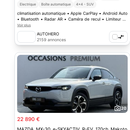
Electrique
Boîte automatique
4x4 - SUV
climatisation automatique • Apple CarPlay • Android Auto
• Bluetooth • Radar AR • Caméra de recul • Limiteur de
vitesse • Régulateur de vitesse • Essuie-glace
Voir plus
automatique
AUTOHERO
2159 annonces
20
22 890 €
MAZDA MX-30 e-SKYACTIV R-EV 170ch Makoto