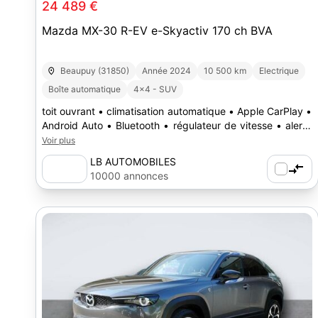
24 489 €
Mazda MX-30 R-EV e-Skyactiv 170 ch BVA
Beaupuy (31850)
Année 2024
10 500 km
Electrique
Boîte automatique
4x4 - SUV
toit ouvrant • climatisation automatique • Apple CarPlay •
Android Auto • Bluetooth • régulateur de vitesse • alerte
angle mort • essuie-glace automatique • phares
Voir plus
automatiques • stop & start
LB AUTOMOBILES
10000 annonces