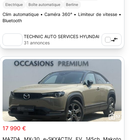
Electrique
Boîte automatique
Berline
Clim automatique • Caméra 360° • Limiteur de vitesse •
Bluetooth
TECHNIC AUTO SERVICES HYUNDAI
MAZDA BUCHELAY
31 annonces
17
17 990 €
MAZDA MX-30 e-SKYACTIV EV 145ch Makoto