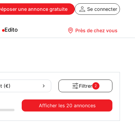
Déposer
une annonce gratuite
Se connecter
Edito
Près de chez vous
t (€)
Filtrer
2
Afficher les
20 annonces