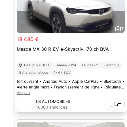
7
18 480 €
Mazda MX-30 R-EV e-Skyactiv 170 ch BVA
Beaupuy (31850)
Année 2024
44 288 km
Electrique
Boîte automatique
4x4 - SUV
toit ouvrant • Android Auto • Apple CarPlay • Bluetooth •
Alerte angle mort • Franchissement de ligne • Régulateur
de vitesse
Voir plus
LB AUTOMOBILES
10000 annonces