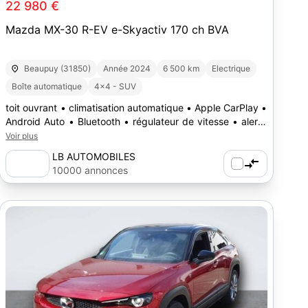
22 980 €
Mazda MX-30 R-EV e-Skyactiv 170 ch BVA
Beaupuy (31850)
Année 2024
6 500 km
Electrique
Boîte automatique
4x4 - SUV
toit ouvrant • climatisation automatique • Apple CarPlay •
Android Auto • Bluetooth • régulateur de vitesse • alerte
angle mort • franchissement de ligne • essuie-glace
Voir plus
automatique • phares automatiques • port USB
LB AUTOMOBILES
10000 annonces