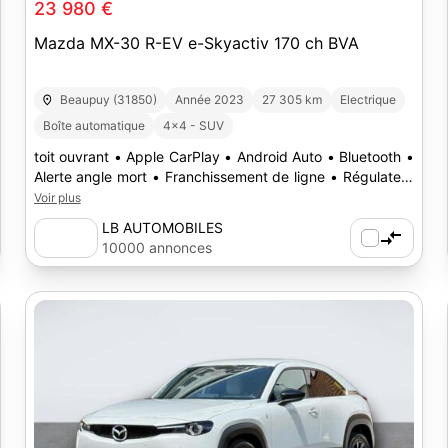
23 980 €
Mazda MX-30 R-EV e-Skyactiv 170 ch BVA
Beaupuy (31850)
Année 2023
27 305 km
Electrique
Boîte automatique
4x4 - SUV
toit ouvrant • Apple CarPlay • Android Auto • Bluetooth •
Alerte angle mort • Franchissement de ligne • Régulateur
de vitesse
Voir plus
LB AUTOMOBILES
10000 annonces