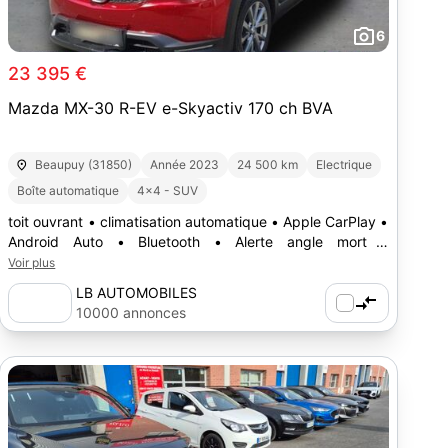
6
23 395 €
Mazda MX-30 R-EV e-Skyactiv 170 ch BVA
Beaupuy (31850)
Année 2023
24 500 km
Electrique
Boîte automatique
4x4 - SUV
toit ouvrant • climatisation automatique • Apple CarPlay •
Android Auto • Bluetooth • Alerte angle mort •
Franchissement de ligne • essuie-glace automatique •
Voir plus
Phares automatiques • Régulateur de vitesse
LB AUTOMOBILES
10000 annonces