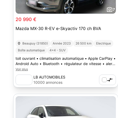
7
20 990 €
Mazda MX-30 R-EV e-Skyactiv 170 ch BVA
Beaupuy (31850)
Année 2023
26 500 km
Electrique
Boîte automatique
4x4 - SUV
toit ouvrant • climatisation automatique • Apple CarPlay •
Android Auto • Bluetooth • régulateur de vitesse • alerte
angle mort • franchissement de ligne • essuie-glace
Voir plus
automatique • phares automatiques
LB AUTOMOBILES
10000 annonces