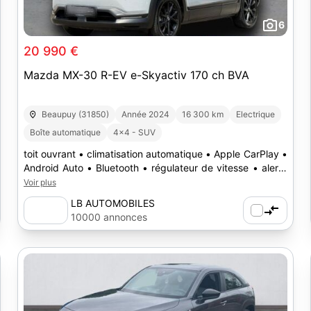
6
20 990 €
Mazda MX-30 R-EV e-Skyactiv 170 ch BVA
Beaupuy (31850)
Année 2024
16 300 km
Electrique
Boîte automatique
4x4 - SUV
toit ouvrant • climatisation automatique • Apple CarPlay •
Android Auto • Bluetooth • régulateur de vitesse • alerte
angle mort • franchissement de ligne • essuie-glace
Voir plus
automatique • phares automatiques
LB AUTOMOBILES
10000 annonces