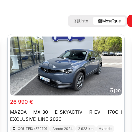
Liste
Mosaïque
20
26 990 €
MAZDA MX-30 E-SKYACTIV R-EV 170CH
EXCLUSIVE-LINE 2023
COUZEIX (87270)
Année 2024
2 923 km
Hybride