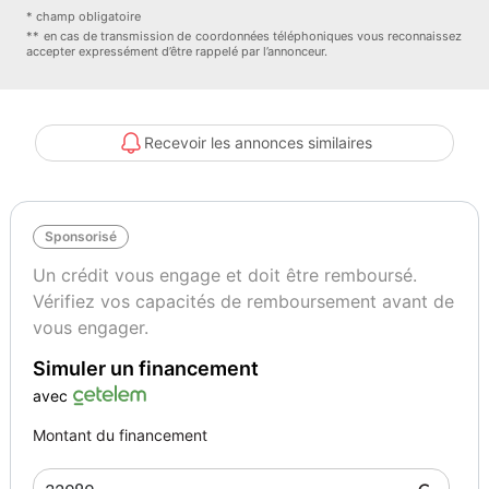
4 vitres électriques
* champ obligatoire
Accoudoir central avant et arrière
** en cas de transmission de coordonnées téléphoniques vous reconnaissez
accepter expressément d’être rappelé par l’annonceur.
Banquette 1/3 – 2/3
Boite de vitesse Automatique
Carplay
Carte SD
Recevoir les annonces similaires
Climatisation Automatique
Climatisation Bi-zone
Commandes vocales
Sponsorisé
Cuir
Démarrage sans clé
Un crédit vous engage et doit être remboursé.
Eclairage d'ambiance
Vérifiez vos capacités de remboursement avant de
GPS Couleur
vous engager.
Info trafic
Simuler un financement
Inserts alu
Kit téléphone main libre Bluetooth
avec
Miroir de courtoisie chauffeur éclairé
Montant du financement
Miroir de courtoisie passager éclairé
Mode sport