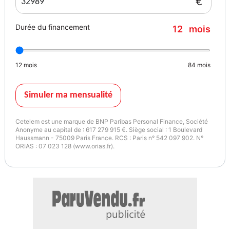
€
Ordinateur de bord
Pack intérieur
Durée du financement
12
mois
Palettes au volant
Porte gobelets avant
Prise Auxiliaires
12
mois
84
mois
Prise USB
Régulateur de vitesse
Régulateur limiteur de vitesse
Simuler ma mensualité
Rétroviseur intérieur jour/nuit auto
Siège Conducteur à mémoire
Cetelem est une marque de BNP Paribas Personal Finance, Société
Siège conducteur et passager avec réglage lombaire
Anonyme au capital de : 617 279 915 €. Siège social : 1 Boulevard
Haussmann - 75009 Paris France. RCS : Paris n° 542 097 902. N°
Sièges Electriques
ORIAS : 07 023 128 (www.orias.fr).
Sièges Sport
Système audio de marque
Vitres AR surteintées
Volant Alu/Cuir
Volant Multifonctions
Volant Réglable en hauteur
Volant Réglable en profondeur