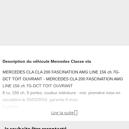
Description du véhicule Mercedes Classe cla
MERCEDES CLA CLA 200 FASCINATION AMG LINE 156 ch 7G-
DCT TOIT OUVRANT - MERCEDES CLA 200 FASCINATION AMG
LINE 156 ch 7G-DCT TOIT OUVRANT
8 cv, 156 ch, 5 portes, couleur intérieure : noir, première mise en
circulation le 20/02/2018, garantie 6 mois.
5 places

Lire la suite
EXTÉRIEUR ET CHÂSSIS
Accès main libre
Aide au parking AV/AR