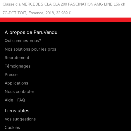
Classe cla MERCEDES CLA CLA 200 FASCINATION AMG LINE 156 ch
7G-DCT TOIT, Essence, 2018, 32 989 €
A propos de ParuVendu
Qui sommes-nous?
Nos solutions pour les pros
Recrutement
Témoignages
Presse
Applications
Nous contacter
Aide - FAQ
Liens utiles
Vos suggestions
Cookies