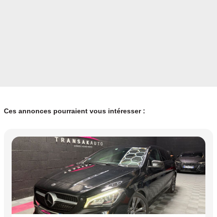
- Véhicule visible sur rendez vous:
- AGENCE EWIGO SAINT ETIENNE
- 14 Avenue Hélène Boucher
- 42160 Andrézieux-Bouthéon
Référence annonce: 72707
Couleur
Vignette Crit’Air
Gris foncé
1
Ces annonces pourraient vous intéresser :
Garantie mécanique
6 mois