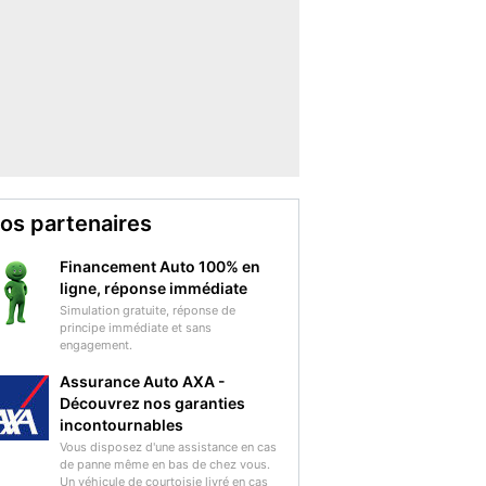
os partenaires
Financement Auto 100% en
ligne, réponse immédiate
Simulation gratuite, réponse de
principe immédiate et sans
engagement.
Assurance Auto AXA -
Découvrez nos garanties
incontournables
Vous disposez d'une assistance en cas
de panne même en bas de chez vous.
Un véhicule de courtoisie livré en cas