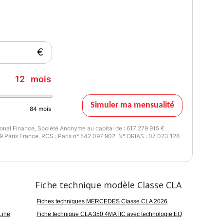
issance réelle
Vignette Crit'Air
54
0
€
12
mois
Simuler ma mensualité
84
mois
nal Finance, Société Anonyme au capital de : 617 279 915 €.
 Paris France. RCS : Paris n° 542 097 902. N° ORIAS : 07 023 128
Fiche technique modèle Classe CLA
Fiches techniques MERCEDES Classe CLA 2026
Line
Fiche technique CLA 350 4MATIC avec technologie EQ