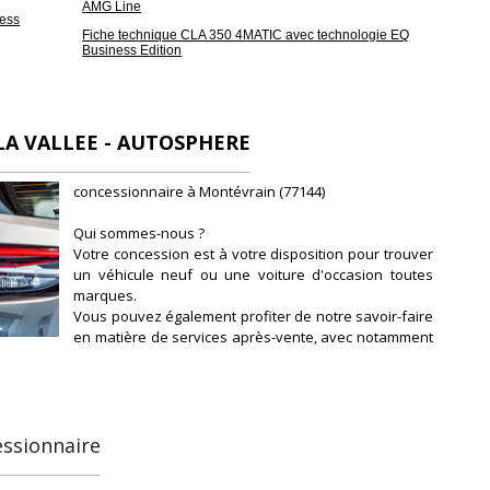
AMG Line
ness
Fiche technique CLA 350 4MATIC avec technologie EQ
Business Edition
A VALLEE - AUTOSPHERE
concessionnaire à Montévrain (77144)
Qui sommes-nous ?
Votre concession est à votre disposition pour trouver
un véhicule neuf ou une voiture d'occasion toutes
marques.
Vous pouvez également profiter de notre savoir-faire
en matière de services après-vente, avec notamment
l'entretien et la révision de votre véhicule.
Notre concession fait partie du réseau de
concessions d'Autosphere.fr, pour vous
accompagner au mieux dans votre recherche de
véhicules d'occasion.
essionnaire
Autosphere.fr c'est l'expérience de concessionnaires
reconnus parmi un réseau de 250 concessions, avec