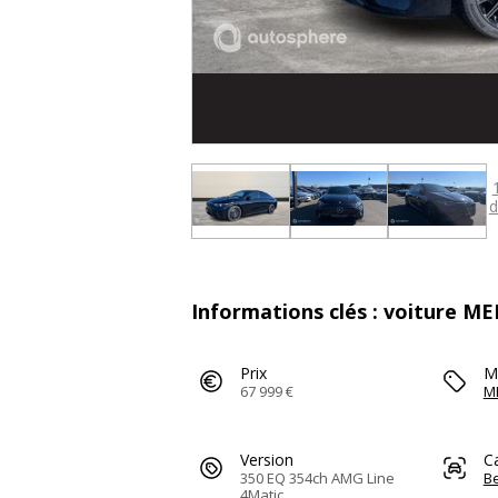
d
Informations clés : voiture M
Prix
M
67 999 €
M
Version
C
350 EQ 354ch AMG Line
Be
4Matic