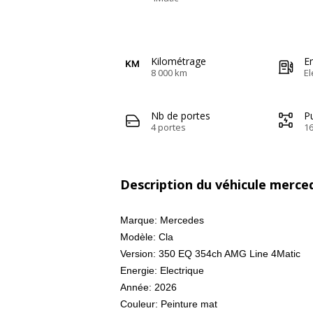
Kilométrage
E
8 000 km
El
Nb de portes
Pu
4 portes
16
Description du véhicule merced
Marque: Mercedes
Modèle: Cla
Version: 350 EQ 354ch AMG Line 4Matic
Energie: Electrique
Année: 2026
Couleur: Peinture mat