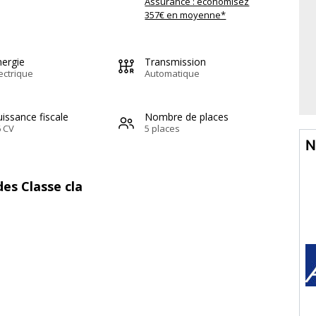
Assurance : économisez
357€ en moyenne*
nergie
Transmission
ectrique
Automatique
issance fiscale
Nombre de places
 CV
5 places
N
es Classe cla