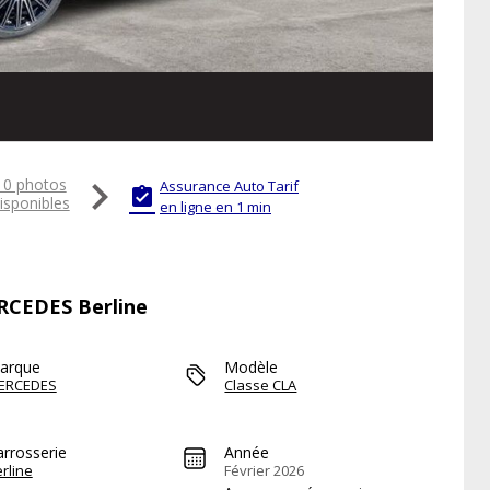

10 photos
Assurance Auto Tarif

isponibles
en ligne en 1 min
ERCEDES Berline
arque
Modèle
ERCEDES
Classe CLA
arrosserie
Année
rline
Février 2026