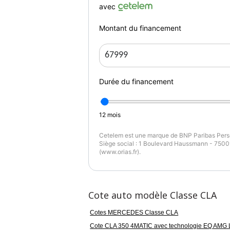
avec
Couleur
Pu
Peinture mat
3
Montant du financement
Garantie mécanique
4 mois
Durée du financement
12
mois
Cetelem est une marque de BNP Paribas Perso
Siège social : 1 Boulevard Haussmann - 75009
(www.orias.fr).
Cote auto modèle Classe CLA
Cotes MERCEDES Classe CLA
Cote CLA 350 4MATIC avec technologie EQ AMG 