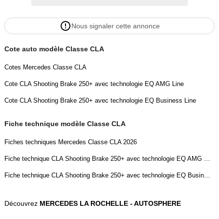
Garantie : Garantie MB Certified VP 24 mois
Nous signaler cette annonce
Couleur
Puissance réelle
Noir cosmos métallisé
272
Cote auto modèle Classe CLA
Cotes Mercedes Classe CLA
Vignette Crit’Air
Garantie mécanique
Cote CLA Shooting Brake 250+ avec technologie EQ AMG Line
0
4 mois
Cote CLA Shooting Brake 250+ avec technologie EQ Business Line
Fiche technique modèle Classe CLA
Fiches techniques Mercedes Classe CLA 2026
Fiche technique CLA Shooting Brake 250+ avec technologie EQ AMG Line
Fiche technique CLA Shooting Brake 250+ avec technologie EQ Business Line
Découvrez
MERCEDES LA ROCHELLE - AUTOSPHERE