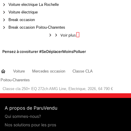
Voiture electrique La Rochelle
Voiture électrique
Break occasion
Break occasion Poitou-Charentes

Voir plus
Pensez à covoiturer #SeDéplacerMoinsPolluer
Voiture
Mercedes occasion
Classe CLA
Poitou-Charentes
Classe cla 250+ EQ 272ch AMG Line, Electrique, 2026, 64 790 €
A propos de ParuVendu
Qui sommes-nous?
Nos solutions pour les pros