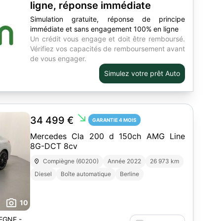
ligne, réponse immédiate
Simulation gratuite, réponse de principe
immédiate et sans engagement 100% en ligne
Un crédit vous engage et doit être remboursé.
Vérifiez vos capacités de remboursement avant
de vous engager.
Simulez votre prêt Auto
south_east
34 499 €
GARANTIE 4 MOIS
Mercedes Cla 200 d 150ch AMG Line
8G-DCT 8cv
Compiègne (60200)
Année 2022
26 973 km
Diesel
Boîte automatique
Berline
10
EGNE -