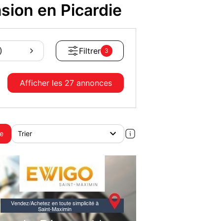
ion en Picardie
)
Filtrer
3
Afficher les
27 annonces
te