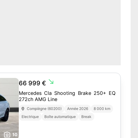
south_east
66 999 €
Mercedes Cla Shooting Brake 250+ EQ
272ch AMG Line
Compiègne (60200)
Année 2026
8 000 km
Electrique
Boîte automatique
Break
10