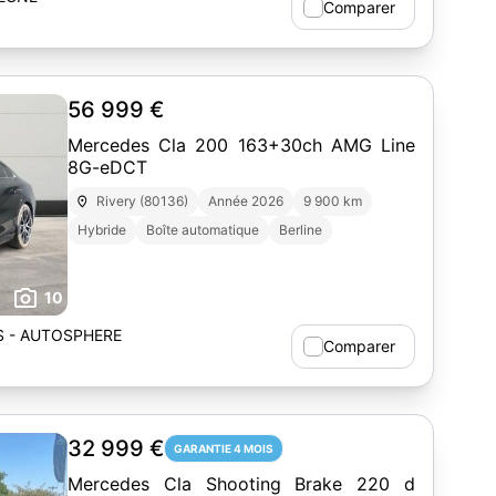
Comparer
56 999 €
Mercedes Cla 200 163+30ch AMG Line
8G-eDCT
Rivery (80136)
Année 2026
9 900 km
Hybride
Boîte automatique
Berline
10
 - AUTOSPHERE
Comparer
32 999 €
GARANTIE 4 MOIS
Mercedes Cla Shooting Brake 220 d