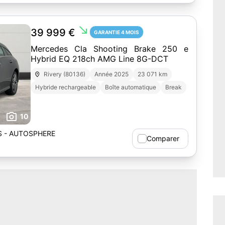
south_east
39 999 €
GARANTIE 4 MOIS
Mercedes Cla Shooting Brake 250 e
Hybrid EQ 218ch AMG Line 8G-DCT
Rivery (80136)
Année 2025
23 071 km
Hybride rechargeable
Boîte automatique
Break
10
 - AUTOSPHERE
Comparer