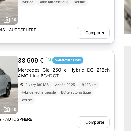
Hybride
Boîte automatique
Berline
10
IS - AUTOSPHERE
Comparer
south_east
38 999 €
GARANTIE 4 MOIS
Mercedes Cla 250 e Hybrid EQ 218ch
AMG Line 8G-DCT
Rivery (80136)
Année 2025
18 178 km
Hybride rechargeable
Boîte automatique
Berline
10
 - AUTOSPHERE
Comparer