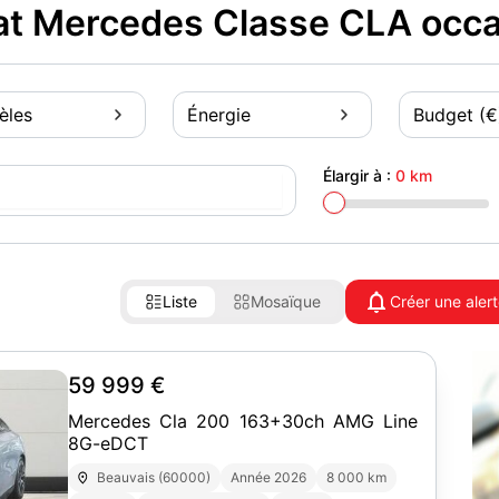
t Mercedes Classe CLA occas
èles
Énergie
Budget (€
Élargir à :
0 km
Liste
Mosaïque
Créer une aler
59 999 €
Mercedes Cla 200 163+30ch AMG Line
8G-eDCT
Beauvais (60000)
Année 2026
8 000 km