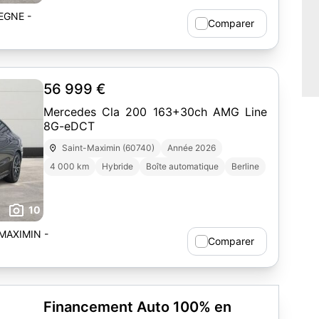
EGNE -
Comparer
56 999 €
Mercedes Cla 200 163+30ch AMG Line
8G-eDCT
Saint-Maximin (60740)
Année 2026
4 000 km
Hybride
Boîte automatique
Berline
10
MAXIMIN -
Comparer
Financement Auto 100% en