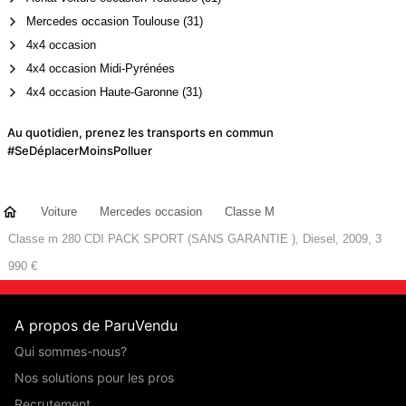
Mercedes occasion Toulouse (31)
4x4 occasion
4x4 occasion Midi-Pyrénées
4x4 occasion Haute-Garonne (31)
Au quotidien, prenez les transports en commun
#SeDéplacerMoinsPolluer
Voiture
Mercedes occasion
Classe M
Classe m 280 CDI PACK SPORT (SANS GARANTIE ), Diesel, 2009, 3
990 €
A propos de ParuVendu
Qui sommes-nous?
Nos solutions pour les pros
Recrutement