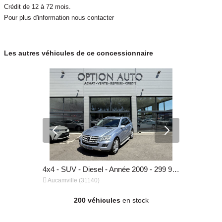
Crédit de 12 à 72 mois.
Pour plus d'information nous contacter
Les autres véhicules de ce concessionnaire
Fourgon - Diesel - Année 2022 - 144 292 km, 18 990 €
4x4 - SUV - Diesel - Année 2009 - 299 945 km, 7 990 €


Aucamville (31140)
Aucamville 
200 véhicules
en stock