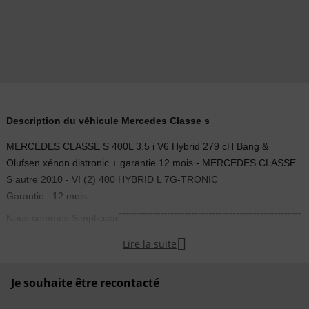
Description du véhicule Mercedes Classe s
MERCEDES CLASSE S 400L 3.5 i V6 Hybrid 279 cH Bang &
Olufsen xénon distronic + garantie 12 mois - MERCEDES CLASSE
S autre 2010 - VI (2) 400 HYBRID L 7G-TRONIC
Garantie : 12 mois
-----------------------------------------------------
Nous sommes Simplicicar
Le 1er réseau de vente de véhicules neufs et d’occasion en dépôt-

Lire la suite
vente, présent partout en France, DOM-TOM et Belgique.
Simplicicar
Montreuil
vous présente cette
MERCEDES CLASSE S
,
Je souhaite être recontacté
soigneusement sélectionnée par notre équipe.