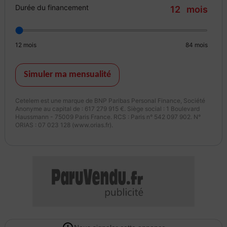
Durée du financement
12
mois
Diffusion maximale sur les plus grands sites
Contactez-nous dès aujourd’hui et vendez sereinement, rapidement
et au meilleur prix.
12
mois
84
mois
Couleur
Puissance réelle
autre
280
Simuler ma mensualité
Cetelem est une marque de BNP Paribas Personal Finance, Société
Garantie mécanique
Anonyme au capital de : 617 279 915 €. Siège social : 1 Boulevard
12 mois
Haussmann - 75009 Paris France. RCS : Paris n° 542 097 902. N°
ORIAS : 07 023 128 (www.orias.fr).