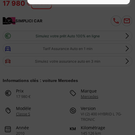
17 980 €
Garantie
SIMPLICI CAR
Simulez votre prêt Auto 100% en ligne
Tarif Assurance Auto en 1 min
Simulez votre assurance auto en 3 min
Informations clés : voiture Mercedes
Prix
Marque
17 980 €
Mercedes
Modèle
Version
Classe S
VI (2) 400 HYBRID L 7G-
TRONIC
Année
Kilométrage
2010
145 126 km