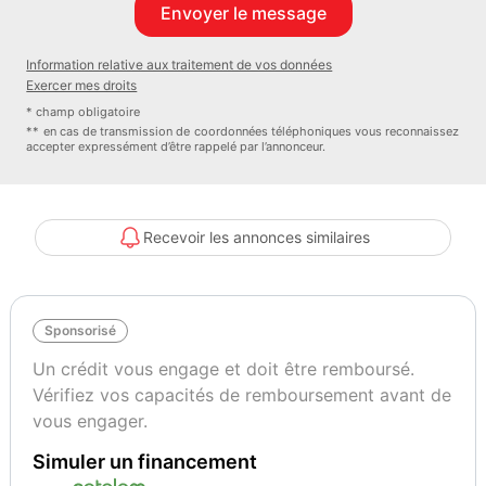
_________________________ Nos services : Gestion des
formalités administratives et demande de carte grise Livraison
Information relative aux traitement de vos données
possible dans toute la France Prestations 100% Personnalisables
Exercer mes droits
(traitement céramique lustrage carrosserie vitres teintées …) Chez
* champ obligatoire
TransakAuto Lyon Ouest c'est aussi un large choix de véhicules !!
** en cas de transmission de coordonnées téléphoniques vous reconnaissez
accepter expressément d’être rappelé par l’annonceur.
Demandez conseil à l'un de nos conseillers !
____________________________ TRANSAKAUTO LYON OUEST
12 RUE DE LA PIERRE BLEUE 69630 CHAPONOST
___________________________
Recevoir les annonces similaires
Consommation : 7.00 l/100km
Couleur
Sponsorisé
BLEU
Un crédit vous engage et doit être remboursé.
Vérifiez vos capacités de remboursement avant de
vous engager.
Simuler un financement