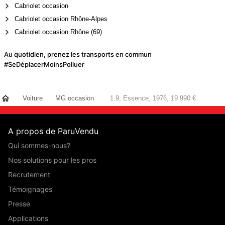
Cabriolet occasion
Cabriolet occasion Rhône-Alpes
Cabriolet occasion Rhône (69)
Au quotidien, prenez les transports en commun
#SeDéplacerMoinsPolluer
Voiture
MG occasion
1.9, Essence, 1976, 19 990 €
A propos de ParuVendu
Qui sommes-nous?
Nos solutions pour les pros
Recrutement
Témoignages
Presse
Applications