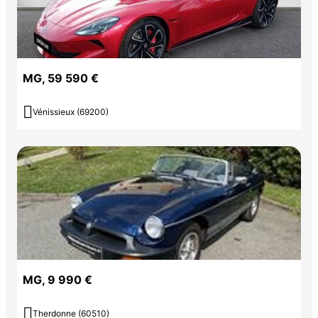
MG, 59 590 €

Vénissieux (69200)
MG, 9 990 €

Therdonne (60510)