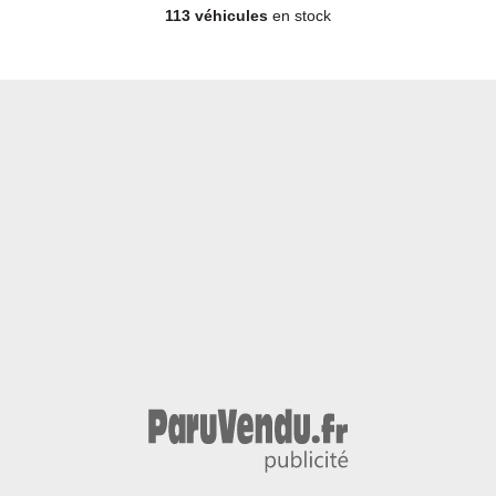
113 véhicules
en stock
Cabriolet - Diesel - Année 2019 - 151 900 km, 23 490 €