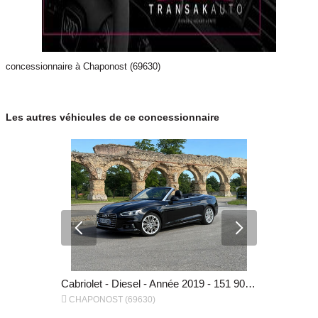
concessionnaire à Chaponost (69630)
Les autres véhicules de ce concessionnaire
Cabriolet - Essence - Année 2018 - 48 900 km, 22 990 €
Cabriolet - Diesel - Année 2019 - 151 900 km, 23 490 €


CHAPONOST (69630)
CHAPONOST