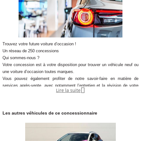
Trouvez votre future voiture d’occasion !
Un réseau de 250 concessions
Qui sommes-nous ?
Votre concession est à votre disposition pour trouver un véhicule neuf ou
une voiture d’occasion toutes marques.
Vous pouvez également profiter de notre savoir-faire en matière de
services après-vente, avec notamment l’entretien et la révision de votre

Lire la suite
véhicule.
Notre concession fait partie du réseau de concessions d’Autosphere.fr,
pour vous accompagner au mieux dans votre recherche de véhicules
Les autres véhicules de ce concessionnaire
d’occasion.
Autosphere.fr c’est l’expérience de concessionnaires reconnus parmi un
réseau de 250 concessions, avec plus de 14 000 voitures dans toute la
France.
Plus qu’une voiture d’occ