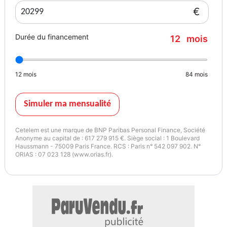
profondeur et hauteur, Steel Gray métallisé
€
Garantie : renew Gold 12 mois
Durée du financement
12
mois
Couleur
Puissance réelle
Steel Gray métallisé
140
12
mois
84
mois
Garantie mécanique
2 mois
Simuler ma mensualité
Cetelem est une marque de BNP Paribas Personal Finance, Société
Anonyme au capital de : 617 279 915 €. Siège social : 1 Boulevard
Haussmann - 75009 Paris France. RCS : Paris n° 542 097 902. N°
ORIAS : 07 023 128 (www.orias.fr).