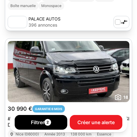
Boîte manuelle
Monospace
PALACE AUTOS
396 annonces
18
30 990 €
GARANTIE 6 MOIS
# VOLKSWAGEN T5 MULTIVAN HIGHLINE 2.0 TSI
Filtrer
Créer une alerte
2
DSG – 204 CH – 30 999 €
Nice (06000)
Année 2013
138 000 km
Essence