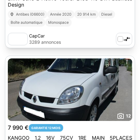
Design
Antibes (06600)
Année 2020
20 914 km
Diesel
Boîte automatique
Monospace
CapCar
3289 annonces
12
7 990 €
GARANTIE 12 MOIS
KANGOO 1.2 16V 75CV 1RE MAIN 5PLACES