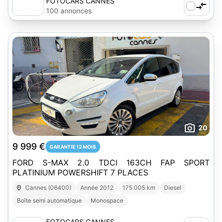
FOTOCARS CANNES
100 annonces
20
9 999 €
GARANTIE 12 MOIS
FORD S-MAX 2.0 TDCI 163CH FAP SPORT
PLATINIUM POWERSHIFT 7 PLACES
Cannes (06400)
Année 2012
175 005 km
Diesel
Boîte semi automatique
Monospace
FOTOCARS CANNES