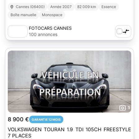
Cannes (06400)
Année 2007
82 009 km
Essence
Boîte manuelle
Monospace
FOTOCARS CANNES
100 annonces
1
8 900 €
GARANTIE 12 MOIS
VOLKSWAGEN TOURAN 1.9 TDI 105CH FREESTYLE
7 PLACES