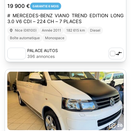
19 900 €
GARANTIE 6 MOIS
# MERCEDES-BENZ VIANO TREND EDITION LONG
3.0 V6 CDI – 224 CH – 7 PLACES
Nice (06100)
Année 2011
182 615 km
Diesel
Boîte automatique
Monospace
PALACE AUTOS
396 annonces
26