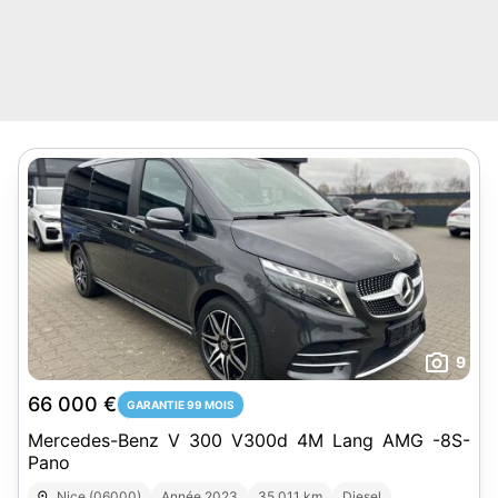
9
66 000 €
GARANTIE 99 MOIS
Mercedes-Benz V 300 V300d 4M Lang AMG -8S-
Pano
Nice (06000)
Année 2023
35 011 km
Diesel