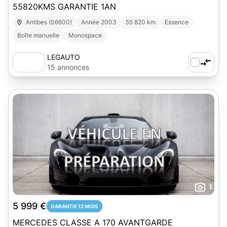
55820KMS GARANTIE 1AN
Antibes (06600)
Année 2003
55 820 km
Essence
Boîte manuelle
Monospace
LEGAUTO
15 annonces
1
5 999 €
GARANTIE 12 MOIS
MERCEDES CLASSE A 170 AVANTGARDE