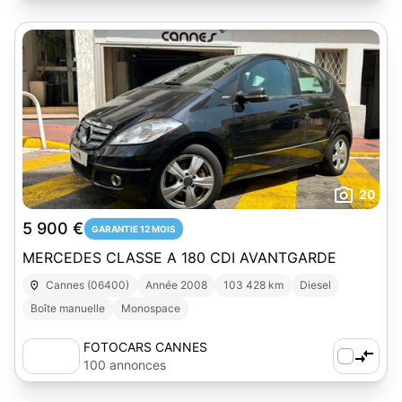
20
5 900 €
GARANTIE 12 MOIS
MERCEDES CLASSE A 180 CDI AVANTGARDE
Cannes (06400)
Année 2008
103 428 km
Diesel
Boîte manuelle
Monospace
FOTOCARS CANNES
100 annonces