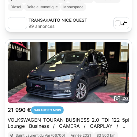
Diesel
Boîte automatique
Monospace
TRANSAKAUTO NICE OUEST
99 annonces
20
21 990 €
GARANTIE 3 MOIS
VOLKSWAGEN TOURAN BUSINESS 2.0 TDI 122 5pl
Lounge Business / CAMERA / CARPLAY / CT
VIERGE
Saint Laurent du Var (06700)
Année 2021
83 500 km