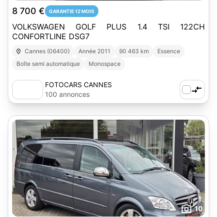
8 700 €
GARANTIE 12 MOIS
VOLKSWAGEN GOLF PLUS 1.4 TSI 122CH
CONFORTLINE DSG7
Cannes (06400)
Année 2011
90 463 km
Essence
Boîte semi automatique
Monospace
FOTOCARS CANNES
100 annonces
10