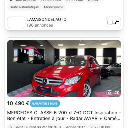
Boîte automatique
Monospace
LAMAISONDELAUTO
196 annonces
20
10 490 €
GARANTIE 3 MOIS
MERCEDES CLASSE B 200 d 7-G DCT Inspiration -
Bon état - Entretien à jour - Radar AV/AR + Caméra
de recul
Saint Laurent du Var (06700)
Année 2017
232 000 km