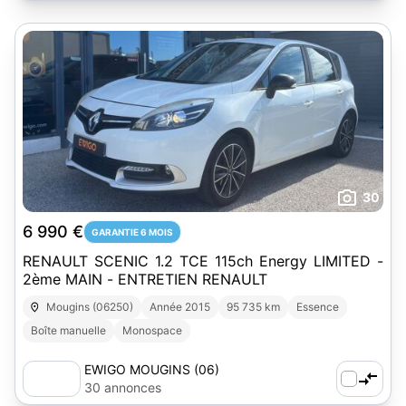
30
6 990 €
GARANTIE 6 MOIS
RENAULT SCENIC 1.2 TCE 115ch Energy LIMITED -
2ème MAIN - ENTRETIEN RENAULT
Mougins (06250)
Année 2015
95 735 km
Essence
Boîte manuelle
Monospace
EWIGO MOUGINS (06)
30 annonces