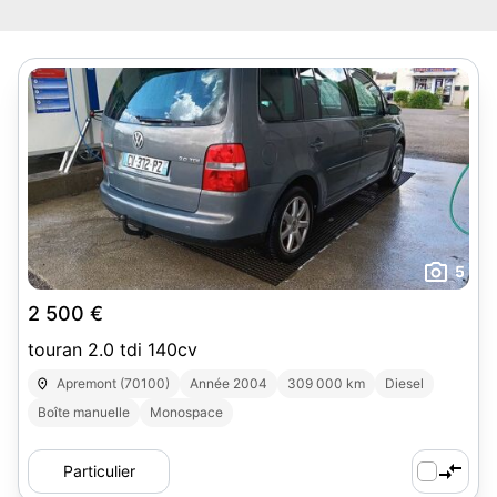
5
2 500 €
touran 2.0 tdi 140cv
Apremont (70100)
Année 2004
309 000 km
Diesel
Boîte manuelle
Monospace
Particulier