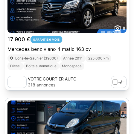
8
17 900 €
GARANTIE 6 MOIS
Mercedes benz viano 4 matic 163 cv
Lons-le-Saunier (39000)
Année 2011
225 000 km
Diesel
Boîte automatique
Monospace
VOTRE COURTIER AUTO
318 annonces