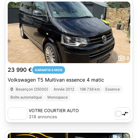
7
23 990 €
GARANTIE 6 MOIS
Volkswagen T5 Multivan essence 4 matic
Besançon (25000)
Année 2012
196 736 km
Essence
Boîte automatique
Monospace
VOTRE COURTIER AUTO
318 annonces