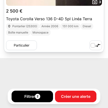
3
2 500 €
Toyota Corolla Verso 136 D-4D 5pl Linéa Terra
Pontarlier (25300)
Année 2006
151 000 km
Diesel
Boîte manuelle
Monospace
Particulier
Filtrer
Créer une alerte
2