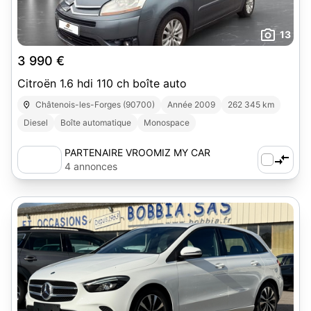
13
3 990 €
Citroën 1.6 hdi 110 ch boîte auto
Châtenois-les-Forges (90700)
Année 2009
262 345 km
Diesel
Boîte automatique
Monospace
PARTENAIRE VROOMIZ MY CAR
CENTER
4 annonces