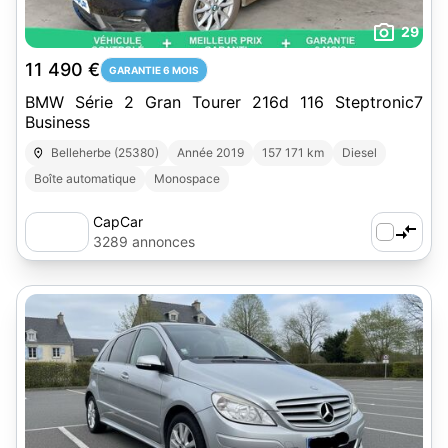
29
11 490 €
GARANTIE 6 MOIS
BMW Série 2 Gran Tourer 216d 116 Steptronic7
Business
Belleherbe (25380)
Année 2019
157 171 km
Diesel
Boîte automatique
Monospace
CapCar
3289 annonces