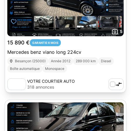
5
15 890 €
GARANTIE 6 MOIS
Mercedes benz viano long 224cv
Besançon (25000)
Année 2012
289 000 km
Diesel
Boîte automatique
Monospace
VOTRE COURTIER AUTO
318 annonces