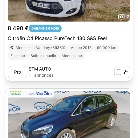
7
8 490 €
GARANTIE 6 MOIS
Citroën C4 Picasso PureTech 130 S&S Feel
Mont-sous-Vaudrey (39380)
Année 2016
90 000 km
Essence
Boîte manuelle
Monospace
STM AUTO
Pro
11 annonces