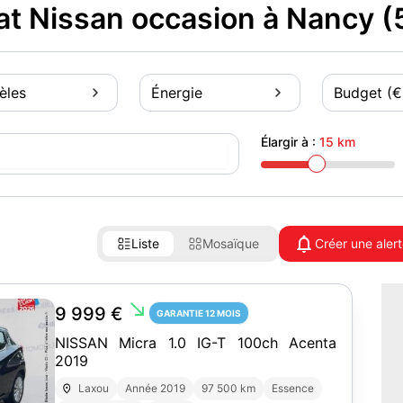
t Nissan occasion à Nancy 
èles
Énergie
Budget (€
Élargir à :
15 km
Liste
Mosaïque
Créer une aler
south_east
9 999 €
GARANTIE 12 MOIS
NISSAN Micra 1.0 IG-T 100ch Acenta
2019
Laxou
Année 2019
97 500 km
Essence