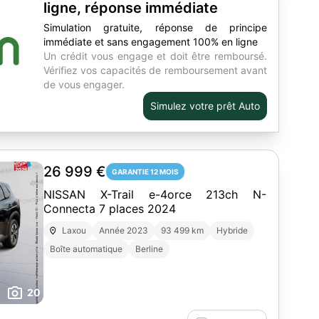
ligne, réponse immédiate
Simulation gratuite, réponse de principe
immédiate et sans engagement 100% en ligne
Un crédit vous engage et doit être remboursé.
Vérifiez vos capacités de remboursement avant
de vous engager.
Simulez votre prêt Auto
26 999 €
GARANTIE 12 MOIS
NISSAN X-Trail e-4orce 213ch N-
Connecta 7 places 2024
Laxou
Année 2023
93 499 km
Hybride
Boîte automatique
Berline
20