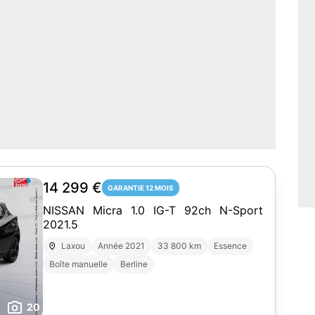
14 299 €
GARANTIE 12 MOIS
NISSAN Micra 1.0 IG-T 92ch N-Sport
2021.5
Laxou
Année 2021
33 800 km
Essence
Boîte manuelle
Berline
20