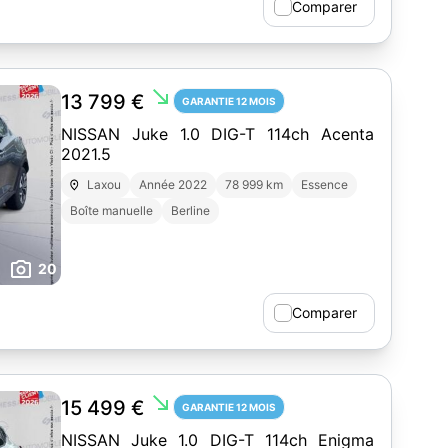
Comparer
south_east
13 799 €
GARANTIE 12 MOIS
NISSAN Juke 1.0 DIG-T 114ch Acenta
2021.5
Laxou
Année 2022
78 999 km
Essence
Boîte manuelle
Berline
20
Comparer
south_east
15 499 €
GARANTIE 12 MOIS
NISSAN Juke 1.0 DIG-T 114ch Enigma