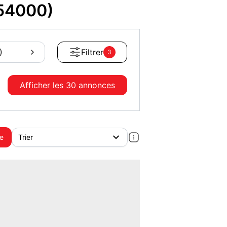
(54000)
)
Filtrer
3
Afficher les
30 annonces
te