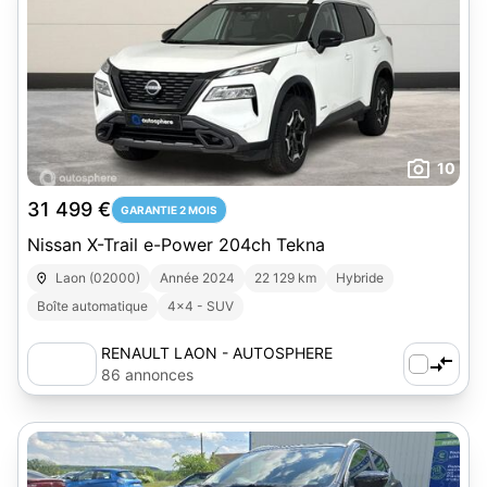
10
31 499 €
GARANTIE 2 MOIS
Nissan X-Trail e-Power 204ch Tekna
Laon (02000)
Année 2024
22 129 km
Hybride
Boîte automatique
4x4 - SUV
RENAULT LAON - AUTOSPHERE
86 annonces