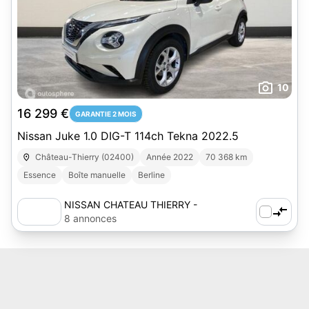
10
16 299 €
GARANTIE 2 MOIS
Nissan Juke 1.0 DIG-T 114ch Tekna 2022.5
Château-Thierry (02400)
Année 2022
70 368 km
Essence
Boîte manuelle
Berline
NISSAN CHATEAU THIERRY -
AUTOSPHERE
8 annonces