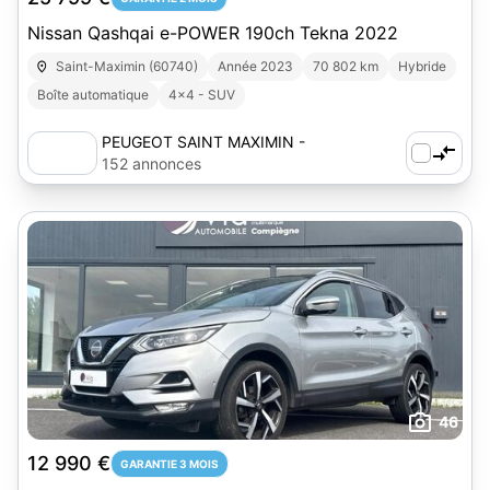
Nissan Qashqai e-POWER 190ch Tekna 2022
Saint-Maximin (60740)
Année 2023
70 802 km
Hybride
Boîte automatique
4x4 - SUV
PEUGEOT SAINT MAXIMIN -
AUTOSPHERE
152 annonces
46
12 990 €
GARANTIE 3 MOIS