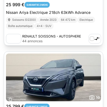
25 999 €
GARANTIE 2 MOIS
Nissan Ariya Electrique 218ch 63kWh Advance
Soissons (02200)
Année 2023
64 472 km
Electrique
Boîte automatique
4x4 - SUV
RENAULT SOISSONS - AUTOSPHERE
44 annonces
10
25 799 €
GARANTIE 2 MOIS