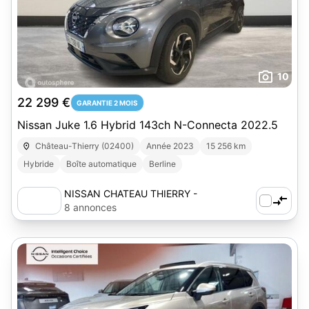
10
22 299 €
GARANTIE 2 MOIS
Nissan Juke 1.6 Hybrid 143ch N-Connecta 2022.5
Château-Thierry (02400)
Année 2023
15 256 km
Hybride
Boîte automatique
Berline
NISSAN CHATEAU THIERRY -
AUTOSPHERE
8 annonces