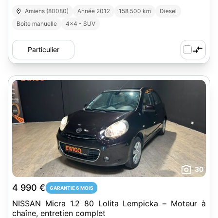
Amiens (80080)
Année 2012
158 500 km
Diesel
Boîte manuelle
4x4 - SUV
Particulier
30
4 990 €
GARANTIE 6 MOIS
NISSAN Micra 1.2 80 Lolita Lempicka – Moteur à
chaîne, entretien complet