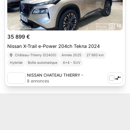
10
35 899 €
Nissan X-Trail e-Power 204ch Tekna 2024
Château-Thierry (02400)
Année 2025
27 693 km
Hybride
Boîte automatique
4x4 - SUV
NISSAN CHATEAU THIERRY -
AUTOSPHERE
8 annonces