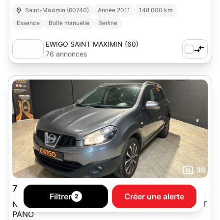
Saint-Maximin (60740)
Année 2011
148 000 km
Essence
Boîte manuelle
Berline
EWIGO SAINT MAXIMIN (60)
76 annonces
30
7 490 €
GARANTIE 6 MOIS
Filtrer
Créer une alerte
2
NISSAN Qashqai 1.5 DCI- DISTRIBUTION OK-TOIT
PANO