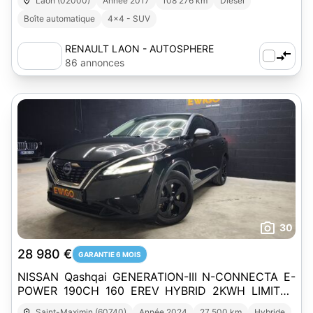
Laon (02000)
Année 2017
108 276 km
Diesel
Boîte automatique
4x4 - SUV
RENAULT LAON - AUTOSPHERE
86 annonces
30
28 980 €
GARANTIE 6 MOIS
NISSAN Qashqai GENERATION-III N-CONNECTA E-
POWER 190CH 160 EREV HYBRID 2KWH LIMITED
EDITION UNPLUGGED 2WD BVA
Saint-Maximin (60740)
Année 2024
27 500 km
Hybride