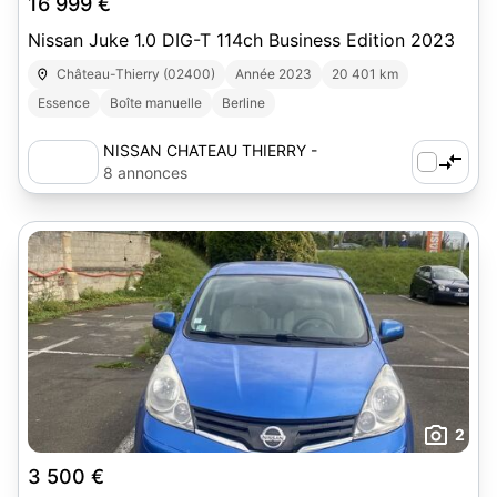
16 999 €
Nissan Juke 1.0 DIG-T 114ch Business Edition 2023
Château-Thierry (02400)
Année 2023
20 401 km
Essence
Boîte manuelle
Berline
NISSAN CHATEAU THIERRY -
AUTOSPHERE
8 annonces
2
3 500 €