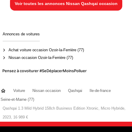
Voir toutes les annonces Nissan Qashqai occasion
Annonces de voitures
Achat voiture occasion Ozoir-la-Ferrière (77)
Nissan occasion Ozoir-la-Ferrière (77)
Pensez à covoiturer #SeDéplacerMoinsPolluer
Voiture
Nissan occasion
Qashqai
Ile-de-france
Seine-et-Marne (77)
Qashqai 1.3 Mild Hybrid 158ch Business Edition Xtronic, Micro Hybride,
2023, 16 989 €