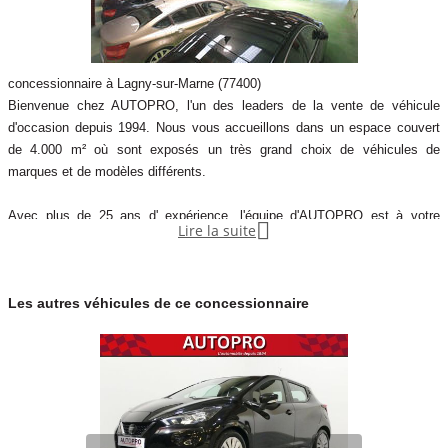
concessionnaire à Lagny-sur-Marne (77400)
Bienvenue chez AUTOPRO, l'un des leaders de la vente de véhicule
d'occasion depuis 1994. Nous vous accueillons dans un espace couvert
de 4.000 m² où sont exposés un très grand choix de véhicules de
marques et de modèles différents.
Avec plus de 25 ans d' expérience, l'équipe d'AUTOPRO est à votre

Lire la suite
disposition pour vous conseiller et vous guider au mieux dans le choix de
votre achat, et toujours au meilleur prix.
Les autres véhicules de ce concessionnaire
Tous nos véhicules sont rigoureusement sélectionnés, contrôlés et
garantis jusqu'à 60 mois afin de répondre à vos attentes.
En collaborati