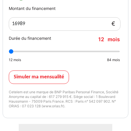
concessionnaire // garage // vendeur // idf // jeune permis //
Montant du financement
conducteur // tva // pas cher // historique // entretien // critair //
garantie // professionnel // essence // diesel // hybride // occasion //
€
4x4 // citadine // berline // suv // compacte // break // crossover //
monospace // 7 places // automatique // manuel // mecanique.
Durée du financement
12
mois
Garantie : 12 Mois
Couleur
Puissance réelle
Noir Métallisé
158
12
mois
84
mois
Garantie mécanique
Simuler ma mensualité
12 mois
Cetelem est une marque de BNP Paribas Personal Finance, Société
Anonyme au capital de : 617 279 915 €. Siège social : 1 Boulevard
Haussmann - 75009 Paris France. RCS : Paris n° 542 097 902. N°
ORIAS : 07 023 128 (www.orias.fr).