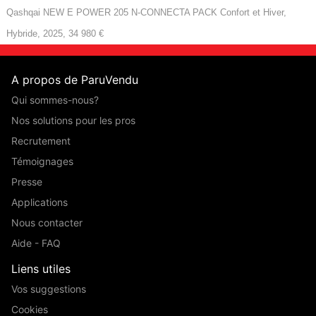
Qashqai NEW E POWER 205 N-CONNECTA PACK Confort et Hiver,
Hybride, 2025, 34 980 €
A propos de ParuVendu
Qui sommes-nous?
Nos solutions pour les pros
Recrutement
Témoignages
Presse
Applications
Nous contacter
Aide - FAQ
Liens utiles
Vos suggestions
Cookies