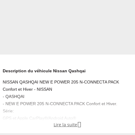
Description du véhicule Nissan Qashqai
NISSAN QASHQAI NEW E POWER 205 N-CONNECTA PACK
Confort et Hiver - NISSAN
- QASHQAI
- NEW E POWER 205 N-CONNECTA PACK Confort et Hiver.
Série:
GPS et Apple CarPlay®/Android Auto®

Lire la suite
Système audio radio avec écran tactile 8''
Vitres AR Surteintées