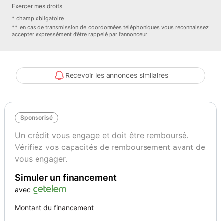
Radio + DAB
Exercer mes droits
Ordinateur de voyage avec écran couleur TFT 7 "
* champ obligatoire
Frein à main électronique avec fonction Auto Hold
** en cas de transmission de coordonnées téléphoniques vous reconnaissez
accepter expressément d’être rappelé par l’annonceur.
Accoudoir
Volant en cuir Levier de vitesses en cuir
USB arrière
Éclairage ambiant sur la porte et le tableau de bord autour du
Recevoir les annonces similaires
volant
Mode de conduite avec 3 modes de conduite
Rétroviseur intérieur à atténuation automatique
Sponsorisé
Rétroviseurs extérieurs électriques rabattables et chauffants
Freinage d'urgence intelligent avec reconnaissance des piétons et
Un crédit vous engage et doit être remboursé.
des cyclistes Allumage automatique des quatre freins directionnels
Vérifiez vos capacités de remboursement avant de
en cas de freinage brusque Airbags avant et latéraux Airbags ride
vous engager.
ABS + EBD + ESP + Active Trace Control -
Simuler un financement
Assistance au démarrage e
avec
Couleur
Vignette Crit’Air
NOIR PERLE MÉTAL
1
Montant du financement