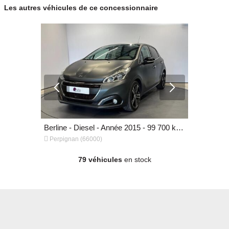
Les autres véhicules de ce concessionnaire
Berline - Essence - Année 2026 - 50 km, 13 990 €
Berline - Diesel - Année 2015 - 99 700 km, 9 990 €


Perpignan (66000)
Perpignan 
79 véhicules
en stock