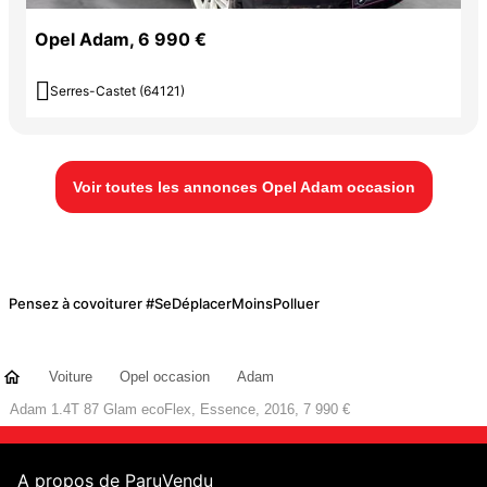
Opel Adam, 6 990 €

Serres-Castet (64121)
Voir toutes les annonces Opel Adam occasion
Pensez à covoiturer #SeDéplacerMoinsPolluer
Voiture
Opel occasion
Adam
Adam 1.4T 87 Glam ecoFlex, Essence, 2016, 7 990 €
A propos de ParuVendu