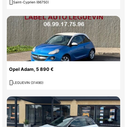

Saint-Cyprien (66750)
Opel Adam, 5 890 €

LEGUEVIN (31490)