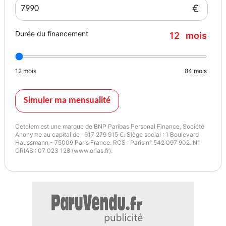
enjoliveurs noir piano, Moteur 1,4 litre(s) - 64 kW 16V, Pare-soleil /
€
Pare-soleil avec miroir(s), Rétroviseur ext à réglage électrique et
dégivrant et manuel(le) rabattable, Système audio CD 3.0 BT
Durée du financement
12
mois
(Radio/lecteur CD / Bluetooth), Système d'assistance de conduite:
Système d'aide au stationnement compr. Assistance automatique
de stationnement (option),
12
mois
84
mois
Couleur
Puissance réelle
Gris
88
Simuler ma mensualité
Couleur intérieur
Garantie mécanique
Cetelem est une marque de BNP Paribas Personal Finance, Société
Gris
6 mois
Anonyme au capital de : 617 279 915 €. Siège social : 1 Boulevard
Haussmann - 75009 Paris France. RCS : Paris n° 542 097 902. N°
ORIAS : 07 023 128 (www.orias.fr).