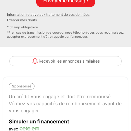
- année : 2014 ( MEME PROPRIETAIRE DEPUIS 02 /2015 )
- puissance : 7 CV
Information relative aux traitement de vos données
- boite de vitesse : 6 VITESSES
Exercer mes droits
- nombre de porte : 5 PORTES
* champ obligatoire
- nombre de places : 5 PLACES / 5 SIEGES
** en cas de transmission de coordonnées téléphoniques vous reconnaissez
accepter expressément d’être rappelé par l’annonceur.
****équipements et options****
- véhicule avec le meme propriétaire depuis 02 / 2015
- carte grise demi-tarif ( + 10 ans )
- finition S-LINE / GTI / feline / XY / GT LINE
Recevoir les annonces similaires
- grand GPS couleur d'origine
- park assit assistance au manœuvre de stationnement
- éclairage dynamique en virage
Sponsorisé
- véhicule équipe du rétroéclairage d'ambiance
- véhicule équipe des feux a led d'origine
Un crédit vous engage et doit être remboursé.
- détecteur de franchissement ligne blanche
Vérifiez vos capacités de remboursement avant de
- feux de jour a led avant
vous engager.
- 5 places / 5 sièges
Simuler un financement
- climatisation automatique
- régulateur de vitesse
avec