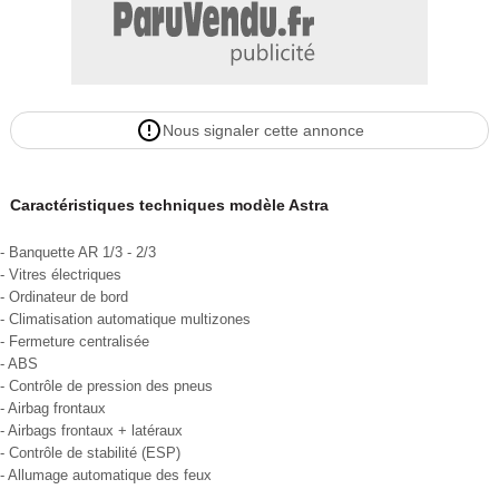
- projecteur antibrouillard avant + arrière
- air-bag fronteaux
- air-bag latéraux
- abs
- esp
Nous signaler cette annonce
- volant réglable en hauteur
- fermeture centralisé a distance
- 2 clefs
Caractéristiques techniques modèle Astra
- contrôle technique OK
- notice d'utilisation disponible
- Banquette AR 1/3 - 2/3
- carnet d'entretien a jour et disponible
- Vitres électriques
- véhicule garanti 1 an ( moteur et boite par société de garantie )
- Ordinateur de bord
- Climatisation automatique multizones
- possibilité d'extension de garanti jusqu'à 36 mois moteur / boite
- Fermeture centralisée
****réparations effectuées****
- ABS
- courroie d'accessoire changée
- Contrôle de pression des pneus
- vidange + filtre moteur effectuée
- Airbag frontaux
- véhicule très bien entretenu
- Airbags frontaux + latéraux
- Contrôle de stabilité (ESP)
- contrôle technique OK
- Allumage automatique des feux
- notice d'utilisation disponible