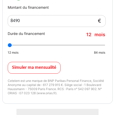
- limiteur de vitesse
Montant du financement
- autoradio cd + USB + auxiliaire commande au volant
- camera de recul arrière
€
- radar de recul avant + arrière
- aide au stationnement avant + arrière
Durée du financement
12
mois
- allumage des feux automatique
- détecteur de dépassement angle mort
- essuie glace automatique
12
mois
84
mois
- rétroviseurs électriques
- start & stop
- rétroviseurs rabattants électriques
Simuler ma mensualité
- essuie glace arrière
- plage arrière
Cetelem est une marque de BNP Paribas Personal Finance, Société
- attache sièges ISOFIX
Anonyme au capital de : 617 279 915 €. Siège social : 1 Boulevard
Haussmann - 75009 Paris France. RCS : Paris n° 542 097 902. N°
- ordinateur de bord
ORIAS : 07 023 128 (www.orias.fr).
- véhicule avec grand écran tactile couleur d'origine
- direction assistée
- 4 vitres électriques