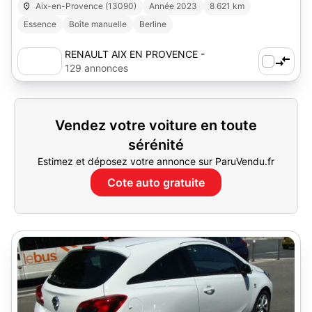
Aix-en-Provence (13090)
Année 2023
8 621 km
Essence
Boîte manuelle
Berline
RENAULT AIX EN PROVENCE -
AUTOSPHERE
129 annonces
Vendez votre voiture en toute
sérénité
Estimez et déposez votre annonce sur ParuVendu.fr
Cote auto gratuite