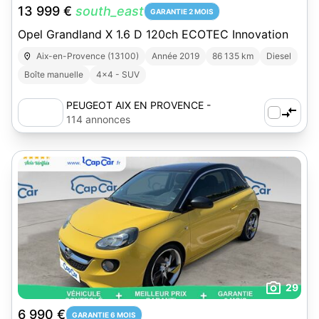
13 999 €
south_east
GARANTIE 2 MOIS
Opel Grandland X 1.6 D 120ch ECOTEC Innovation
Aix-en-Provence (13100)
Année 2019
86 135 km
Diesel
Boîte manuelle
4x4 - SUV
PEUGEOT AIX EN PROVENCE -
AUTOSPHERE
114 annonces
29
6 990 €
GARANTIE 6 MOIS