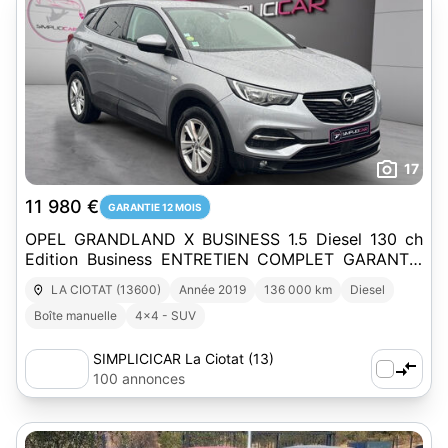
17
11 980 €
GARANTIE 12 MOIS
OPEL GRANDLAND X BUSINESS 1.5 Diesel 130 ch
Edition Business ENTRETIEN COMPLET GARANTIE
12 MOIS
LA CIOTAT (13600)
Année 2019
136 000 km
Diesel
Boîte manuelle
4x4 - SUV
SIMPLICICAR La Ciotat (13)
100 annonces