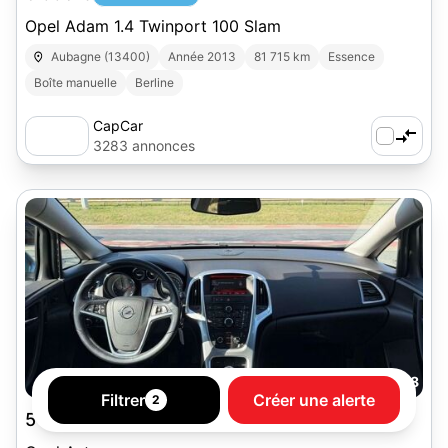
Opel Adam 1.4 Twinport 100 Slam
Aubagne (13400)
Année 2013
81 715 km
Essence
Boîte manuelle
Berline
CapCar
3283 annonces
8
Filtrer
Créer une alerte
2
5 500 €