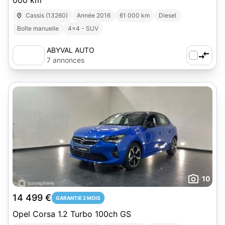
000 km
Cassis (13260)
Année 2016
61 000 km
Diesel
Boîte manuelle
4x4 - SUV
ABYVAL AUTO
7 annonces
10
14 499 €
GARANTIE 2 MOIS
Opel Corsa 1.2 Turbo 100ch GS