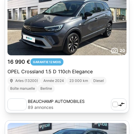
20
16 990 €
GARANTIE 12 MOIS
OPEL Crossland 1.5 D 110ch Elegance
Arles (13200)
Année 2024
23 000 km
Diesel
Boîte manuelle
Berline
BEAUCHAMP AUTOMOBILES
89 annonces