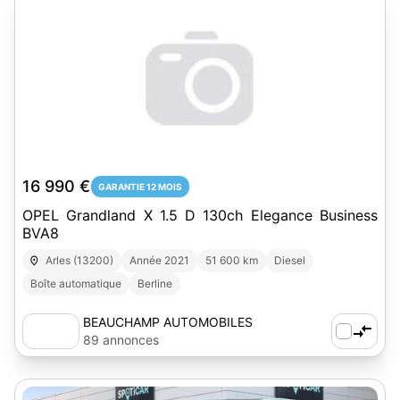
16 990 €
GARANTIE 12 MOIS
OPEL Grandland X 1.5 D 130ch Elegance Business
BVA8
Arles (13200)
Année 2021
51 600 km
Diesel
Boîte automatique
Berline
BEAUCHAMP AUTOMOBILES
89 annonces