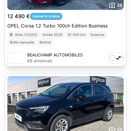
20
12 490 €
GARANTIE 12 MOIS
OPEL Corsa 1.2 Turbo 100ch Edition Business
Arles (13200)
Année 2020
61 300 km
Essence
Boîte manuelle
Berline
BEAUCHAMP AUTOMOBILES
89 annonces
20