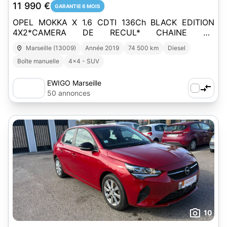
11 990 €
GARANTIE 6 MOIS
OPEL MOKKA X 1.6 CDTI 136Ch BLACK EDITION
4X2*CAMERA DE RECUL* CHAINE DE
DISTRIBUTION*
Marseille (13009)
Année 2019
74 500 km
Diesel
Boîte manuelle
4x4 - SUV
EWIGO Marseille
50 annonces
10