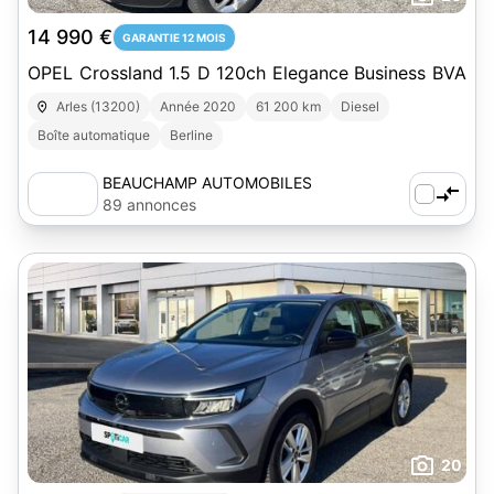
14 990 €
GARANTIE 12 MOIS
OPEL Crossland 1.5 D 120ch Elegance Business BVA
Arles (13200)
Année 2020
61 200 km
Diesel
Boîte automatique
Berline
BEAUCHAMP AUTOMOBILES
89 annonces
20