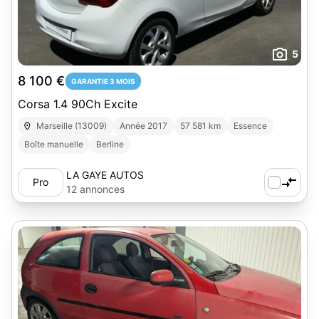
5
8 100 €
GARANTIE 3 MOIS
Corsa 1.4 90Ch Excite
Marseille (13009)
Année 2017
57 581 km
Essence
Boîte manuelle
Berline
LA GAYE AUTOS
Pro
12 annonces