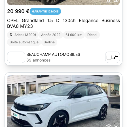
20
20 990 €
GARANTIE 12 MOIS
OPEL Grandland 1.5 D 130ch Elegance Business
BVA8 MY23
Arles (13200)
Année 2022
61 600 km
Diesel
Boîte automatique
Berline
BEAUCHAMP AUTOMOBILES
89 annonces
20