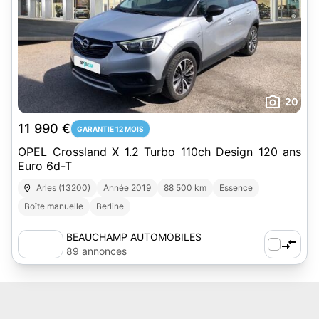
20
11 990 €
GARANTIE 12 MOIS
OPEL Crossland X 1.2 Turbo 110ch Design 120 ans
Euro 6d-T
Arles (13200)
Année 2019
88 500 km
Essence
Boîte manuelle
Berline
BEAUCHAMP AUTOMOBILES
89 annonces