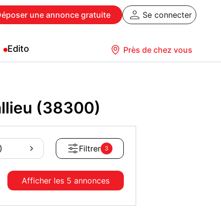
Déposer
une annonce gratuite
Se connecter
Edito
Près de chez vous
llieu (38300)
)
Filtrer
3
Afficher les
5 annonces