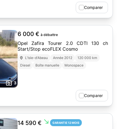
Comparer
6 000 €
à débattre
Opel Zafira Tourer 2.0 CDTI 130 ch
Start/Stop ecoFLEX Cosmo
L'Isle-d'Abeau
Année 2012
120 000 km
Diesel
Boîte manuelle
Monospace
3
Comparer
south_east
14 590 €
GARANTIE 12 MOIS