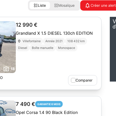
Liste
Mosaïque
Créer une aler
12 990 €
Grandland X 1.5 DIESEL 130ch EDITION
Villefontaine
Année 2021
108 432 km
Diesel
Boîte manuelle
Monospace
18
TO
Comparer
7 490 €
GARANTIE 6 MOIS
Opel Corsa 1.4 90 Black Edition