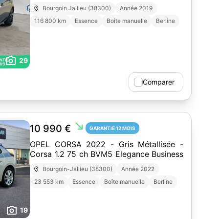
Bourgoin Jallieu (38300)
Année 2019
116 800 km
Essence
Boîte manuelle
Berline
29
Comparer
south_east
10 990 €
GARANTIE 12 MOIS
OPEL CORSA 2022 - Gris Métallisée -
Corsa 1.2 75 ch BVM5 Elegance Business
Bourgoin-Jallieu (38300)
Année 2022
23 553 km
Essence
Boîte manuelle
Berline
19