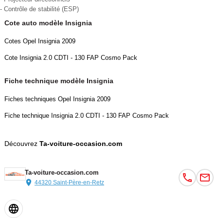
Ordinateur de bord
- Contrôle de stabilité (ESP)
Siège conducteur électrique
Cote auto modèle Insignia
Verrouillage centralisé des portes
Verrouillage centralisé à distance
Cotes Opel Insignia 2009
Vitres arrière électriques
Cote Insignia 2.0 CDTI - 130 FAP Cosmo Pack
Vitres avant électriques
Volant réglable en profondeur et hauteur
Fiche technique modèle Insignia
Sécurité
Opel Eye
Fiches techniques Opel Insignia 2009
– AFIL
Fiche technique Insignia 2.0 CDTI - 130 FAP Cosmo Pack
– Reconnaissance panneaux de signalisation
ABS
Découvrez
Ta-voiture-occasion.com
Airbags frontaux
Airbags latéraux avant
Airbags rideaux AV et AR
Ta-voiture-occasion.com
Antipatinage
44320 Saint-Père-en-Retz
ESP
Couleur
Vignette Crit’Air