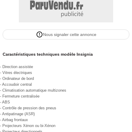
Conduite
Pack Visibilité
– Allumage des phares automatique
– Capteur de pluie
– Phares antibrouillard
Nous signaler cette annonce
– Rétroviseur intérieur électrochrome
Frein stationnement électrique
Régulateur de vitesse
Caractéristiques techniques modèle Insignia
Extérieur
Pack Assistance
- Direction assistée
– Radar de stationnement AV et AR
- Vitres électriques
– Rétroviseurs rabattables électriquement
- Ordinateur de bord
- Accoudoir central
Jantes Alu
- Climatisation automatique multizones
Rétroviseurs électriques dégivrants
- Fermeture centralisée
Intérieur
- ABS
Banquette 1/3-2/3
- Contrôle de pression des pneus
Clim automatique bi-zones
- Antipatinage (ASR)
- Airbag frontaux
Direction assistée asservie à la vitesse
- Projecteurs Xénon ou bi-Xénon
Fixations Isofix aux places arrières
- Projecteur directionnels