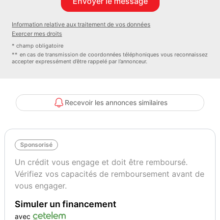
Moteur
Nom du moteur 2.0 CDTI130
Information relative aux traitement de vos données
Energie Diesel
Exercer mes droits
Architecture Quatre cylindres en ligne
* champ obligatoire
Alimentation Turbo à géométrie variable
** en cas de transmission de coordonnées téléphoniques vous reconnaissez
accepter expressément d’être rappelé par l’annonceur.
Injection Injection directe à rampe commune
Cylindrée 1 956 cm³
Puissance réelle maxi 130 ch / 96 kW
Au régime de 4 000 tr/min
Recevoir les annonces similaires
Couple maxi 300 Nm
Nombre de soupapes 16
Alésage/course 83 x 90,4
Sponsorisé
Norme anti-pollution Euro 5
Disposition du moteur Transversale Avant
Un crédit vous engage et doit être remboursé.
Transmission
Vérifiez vos capacités de remboursement avant de
Boîte de vitesses Mécanique 6 rapports
vous engager.
Mode de transmission Traction
Simuler un financement
Technique
Type de chassis Monocoque
avec