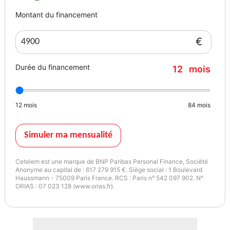
Matériau du chassis Acier
Montant du financement
Direction assistée Oui
Type de direction A crémaillère
€
Type d’assistance Assistée
Diamètre de braquage (trottoir) 10,9 m
Durée du financement
12
mois
Diamètre de braquage (mur) 11,4 m
Type de suspension avant Roues indépendantes, triangle, jambe
en aluminium, barre de stabilisatrice
12
mois
84
mois
Type de suspension arrière Essieu à quatres bras tirés, roues
indépendantes
Performances
Simuler ma mensualité
Vitesse maximale 205 km/h
0 à 100 km/h 11,1 s
Cetelem est une marque de BNP Paribas Personal Finance, Société
Consommations
Anonyme au capital de : 617 279 915 €. Siège social : 1 Boulevard
Haussmann - 75009 Paris France. RCS : Paris n° 542 097 902. N°
Cycle urbain 7,7 L/100km
ORIAS : 07 023 128 (www.orias.fr).
Extra urbain 4,7 L/100km
Mixte 5,8 L/100km
Emission de CO2 154 g/km