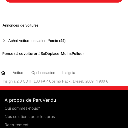
Annonces de voitures
Achat voiture occasion Pornic (44)
Pensez à covoiturer #SeDéplacerMoinsPolluer
Voiture
Opel occasion
Insignia
Insignia 2.0 CDTI, 130 FAP Cosmo Pack, Diesel, 2009, 4 900 €
A propos de ParuVendu
Qui sommes-nous?
Nos solutions pour les pros
Recrutement