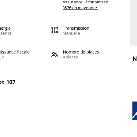
Assurance : économisez
357€ en moyenne*
nergie
Transmission
ssence
Manuelle
issance fiscale
Nombre de places
CV
4 places
N
ot 107