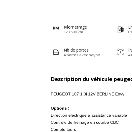
Kilométrage
E
123 500 km
E
Nb de portes
Pu
4 portes avec hayon
4 
Description du véhicule peuge
PEUGEOT 107 1.0i 12V BERLINE Envy
Options :
Direction électrique à assistance variable
Contrôle de freinage en courbe CBC
Compte tours