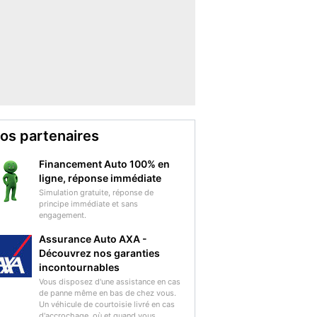
os partenaires
Financement Auto 100% en
ligne, réponse immédiate
Simulation gratuite, réponse de
principe immédiate et sans
engagement.
Assurance Auto AXA -
Découvrez nos garanties
incontournables
Vous disposez d'une assistance en cas
de panne même en bas de chez vous.
Un véhicule de courtoisie livré en cas
d'accrochage, où et quand vous