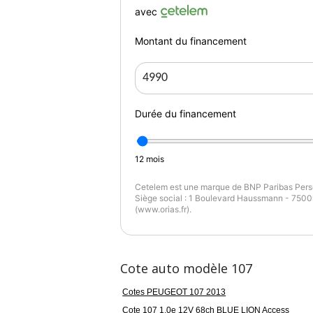
Volant réglable en hauteur
avec
Couleur
Pu
VIOLET
6
Montant du financement
Durée du financement
12
mois
Cetelem est une marque de BNP Paribas Perso
Siège social : 1 Boulevard Haussmann - 75009
(www.orias.fr).
Cote auto modèle 107
Cotes PEUGEOT 107 2013
Cote 107 1.0e 12V 68ch BLUE LION Access