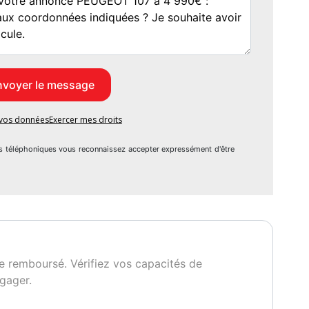
)
e vos données
Exercer mes droits
s téléphoniques vous reconnaissez accepter expressément d'être
e remboursé. Vérifiez vos capacités de
sécurité conducteur
gager.
 haute fréquence
te de cuir