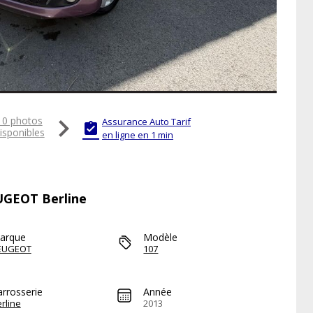

10 photos
Assurance Auto Tarif

isponibles
en ligne en 1 min
EUGEOT Berline
arque
Modèle
EUGEOT
107
arrosserie
Année
rline
2013