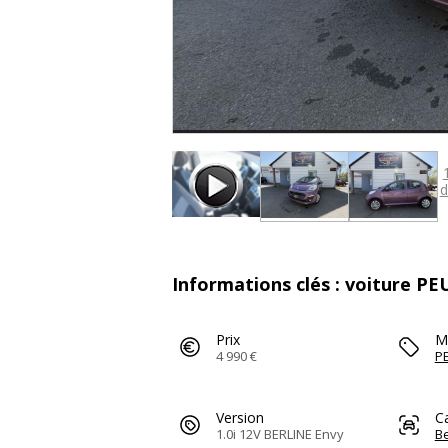
d
Informations clés : voiture P
Prix
M
4 990 €
P
Version
C
1.0i 12V BERLINE Envy
Be