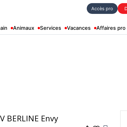
Accès pro
ain
Animaux
Services
Vacances
Affaires pro
PEUGEOT 107 1.0i 12V BERLINE Envy