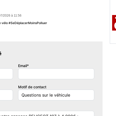
e
07/2026 à 11:56
u le vélo #SeDéplacerMoinsPolluer
ion Bluetooth
é
Email*
Motif de contact
ts à enrouleurs
avec limiteurs d'effort
e couleur caisse