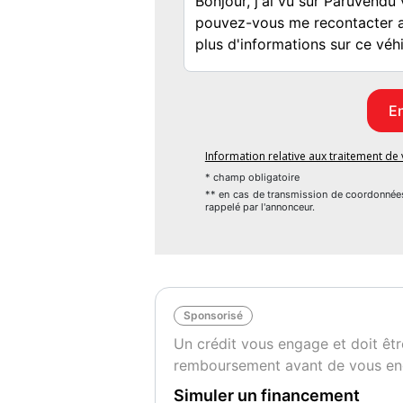
Essuie-vitre arrière
Feux diurnes à LED
Fixations ISOFIX sur banquette arrière (x 2
Inserts chromés dans pare-chocs avant
Jupes avant et arrière couleur caisse
Lève-vitres électriques avant
Peinture métallisée
Information relative aux traitement d
Prise 12V à l'avant
* champ obligatoire
Projecteurs antibrouillard
** en cas de transmission de coordonnée
rappelé par l'annonceur.
Répartiteur électronique de freinage REF
Rétroviseurs extérieurs à réglage manuel
Roue de secours
Seuil de portes et surtapis Envy
Sièges avant avec appuie-tête intégré
Sponsorisé
Stickers et badge Envy
Un crédit vous engage et doit êtr
Témoin de non bouclage de la ceinture de 
remboursement avant de vous en
Verrouillage centralisé avec télécommande
Volant et pommeau de levier de vitesse crou
Simuler un financement