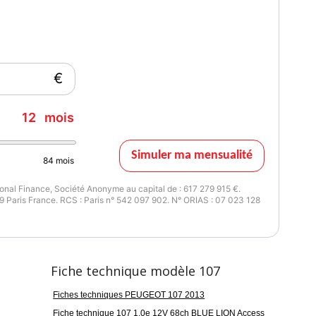
issance réelle
Garantie mécanique
8
6 mois
€
12
mois
Simuler ma mensualité
84
mois
nal Finance, Société Anonyme au capital de : 617 279 915 €.
 Paris France. RCS : Paris n° 542 097 902. N° ORIAS : 07 023 128
Fiche technique modèle 107
Fiches techniques PEUGEOT 107 2013
Fiche technique 107 1.0e 12V 68ch BLUE LION Access