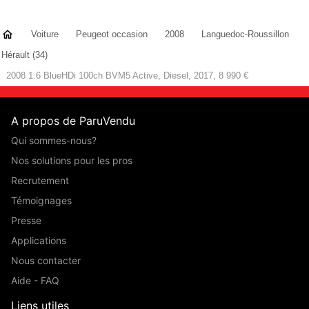
Voiture
Peugeot occasion
2008
Languedoc-Roussillon
Hérault (34)
2008 1.6 BlueHDi 100ch BVM5 Active, Diesel, 2017, 8 990 €
A propos de ParuVendu
Qui sommes-nous?
Nos solutions pour les pros
Recrutement
Témoignages
Presse
Applications
Nous contacter
Aide - FAQ
Liens utiles