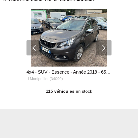
4x4 - SUV - Essence - Année 2014 - 122 000 km, 6 490 €
4x4 - SUV - Essence - Année 2019 - 65 200 km, 8 990 €


Montpellier (34090)
Montpellier
115 véhicules
en stock