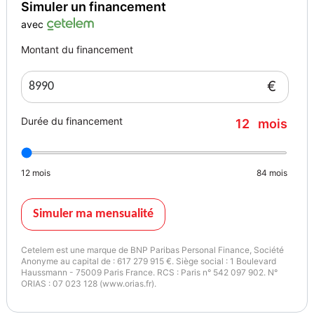
Simuler un financement
Assistance) - Contrat de 4 ans, Pack Urbain, Pack Visibilite,
Peinture Blanc Nacre, Peinture metallisee, Peinture opaque Blanc
avec
Banquise, Peinture Vernie Rouge Ultimate, Roue de secours
Montant du financement
Galette.
€
Equipements : Banquette AR rabattable 1/3 - 2/3 (avec modularite
"Magic Flat"), Ecran tactile 7" multifonctions avec radio 4x25W
Durée du financement
12
mois
fonction Bluetooth, prise Jack/USB et commande au, Jantes acier
16" avec enjoliveurs SILICE, fixations_isofix, Radio 6HP avec ecran
tactile capacitif 7" (Bluetooth, Jack/USB, commandes au volant),
12
mois
84
mois
Jantes alliage 16" HYDRE Dilium, PEUGEOT Connect SOS &
Assistance
Simuler ma mensualité
Couleur
Puissance réelle
blanc
100
Cetelem est une marque de BNP Paribas Personal Finance, Société
Anonyme au capital de : 617 279 915 €. Siège social : 1 Boulevard
Haussmann - 75009 Paris France. RCS : Paris n° 542 097 902. N°
ORIAS : 07 023 128 (www.orias.fr).