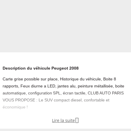
Description du véhicule Peugeot 2008
Carte grise possible sur place, Historique du véhicule, Boite 8
rapports, Feux diurne a LED, jantes alu, peinture métallisée, boite
automatique, configuration 5PL, écran tactile, CLUB AUTO PARIS
VOUS PROPOSE : Le SUV compact diesel, confortable et
économique !

Lire la suite
Peugeot 2008 BlueHDi 130 S&S EAT8 Active Business