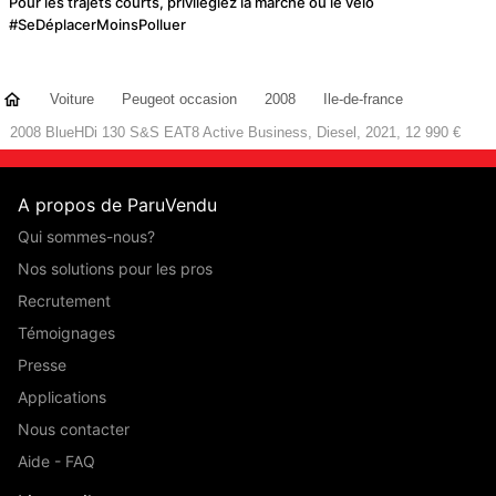
Pour les trajets courts, privilégiez la marche ou le vélo
#SeDéplacerMoinsPolluer
Voiture
Peugeot occasion
2008
Ile-de-france
2008 BlueHDi 130 S&S EAT8 Active Business, Diesel, 2021, 12 990 €
A propos de ParuVendu
Qui sommes-nous?
Nos solutions pour les pros
Recrutement
Témoignages
Presse
Applications
Nous contacter
Aide - FAQ