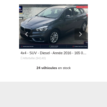
4x4 - SUV - Diesel - Année 2018 - 184 000 km, 32 990 €
4x4 - SUV - Diesel - Année 2016 - 165 000 km, 10 990 €


Alfortville (94140)
Alfortville 
24 véhicules
en stock