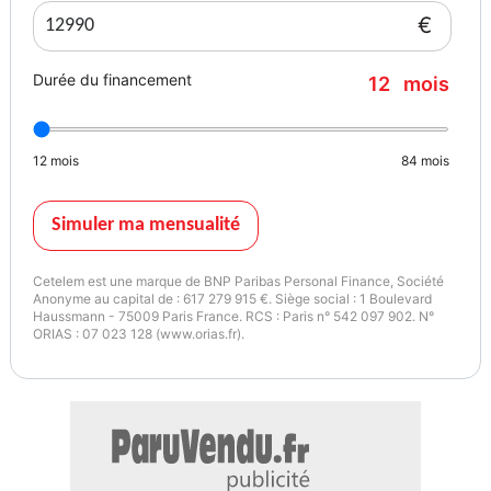
€
Couleur
Puissance réelle
Noir
131
Durée du financement
12
mois
Garantie mécanique
3 mois
12
mois
84
mois
Simuler ma mensualité
Cetelem est une marque de BNP Paribas Personal Finance, Société
Anonyme au capital de : 617 279 915 €. Siège social : 1 Boulevard
Haussmann - 75009 Paris France. RCS : Paris n° 542 097 902. N°
ORIAS : 07 023 128 (www.orias.fr).