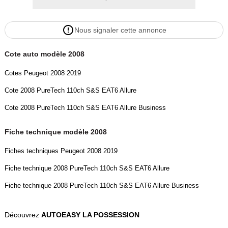
- Garantie de 1 an
- Carburant : Plein
Nous signaler cette annonce
- Livraison du Véhicule à domicile
- Gestion du dossier complet.Véhicule sélectionné par le réseau
Cote auto modèle 2008
AutoEasy
- Visible uniquement sur rendez vous
Cotes Peugeot 2008 2019
- Reprise possible de tous types de véhicule
Cote 2008 PureTech 110ch S&S EAT6 Allure
- Possibilité d'extension de garantie jusqu'à 60 mois maximum, voir
conditions dans votre agence AUTOEASY
Cote 2008 PureTech 110ch S&S EAT6 Allure Business
Couleur
Puissance réelle
Fiche technique modèle 2008
gris
110
Fiches techniques Peugeot 2008 2019
Vignette Crit’Air
Garantie mécanique
Fiche technique 2008 PureTech 110ch S&S EAT6 Allure
1
6 mois
Fiche technique 2008 PureTech 110ch S&S EAT6 Allure Business
Découvrez
AUTOEASY LA POSSESSION