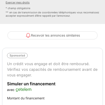
Exercer mes droits
- controle pression des pneus : oui
* champ obligatoire
- detecteur de pluie : oui
** en cas de transmission de coordonnées téléphoniques vous reconnaissez
accepter expressément d’être rappelé par l’annonceur.
- feux de circulation diurne : oui
- fixations isofix : oui
- gps tactile : oui
- dimension des jantes : 16
Recevoir les annonces similaires
- jantes : aluminium
- limiteur de vitesse : oui
- ordinateur de bord : oui
Sponsorisé
- prise-12v : oui
- prise audio usb : oui
Un crédit vous engage et doit être remboursé.
- radar obstacle arriere : oui
Vérifiez vos capacités de remboursement avant de
- vitres surteintees : oui
vous engager.
- volant multifonctions : oui
Simuler un financement
Véhicule visible UNIQUEMENT sur RDV à L'île de la RÉUNION
avec votre conseiller commercial Paul Bentolila
avec
Véhicule en très bon état
Montant du financement
* Inclus dans la Garantie (Moteur – Boîte de vitesse – Pont)