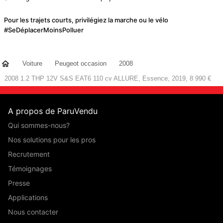
Pour les trajets courts, privilégiez la marche ou le vélo
#SeDéplacerMoinsPolluer
Voiture
Peugeot occasion
2008
2008 1.2 THP 12V S&S EAT6 110 cv ALLURE, Essence, 2019, 8 990 €
A propos de ParuVendu
Qui sommes-nous?
Nos solutions pour les pros
Recrutement
Témoignages
Presse
Applications
Nous contacter