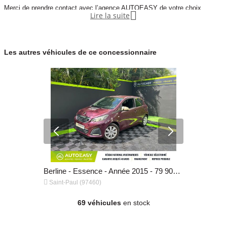
Merci de prendre contact avec l’agence AUTOEASY de votre choix.

Lire la suite
Les autres véhicules de ce concessionnaire
Berline - Essence - Année 2020 - 48 000 km, 13 490 €
Berline - Essence - Année 2015 - 79 900 km, 6 290 €


Saint-Paul (97460)
Saint-Paul 
69 véhicules
en stock