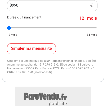
* Prix du véhicule hors frais du certificat d'immatriculation.
€
* Option : PACK EASY (490 euros)
Durée du financement
12
mois
- Prestation de service Carte Grise
- Nettoyage Standard
- Garantie 6 mois
12
mois
84
mois
- Carburant : 1/3
- Gestion du dossier complet.
* Option : PACK EASY CONFORT (690 euros)
Simuler ma mensualité
- Prestation de service Carte Grise
Cetelem est une marque de BNP Paribas Personal Finance, Société
- Nettoyage Premium
Anonyme au capital de : 617 279 915 €. Siège social : 1 Boulevard
Haussmann - 75009 Paris France. RCS : Paris n° 542 097 902. N°
- Garantie de 1 an
ORIAS : 07 023 128 (www.orias.fr).
- Carburant : 2/3
- Gestion du dossier complet.
* Option : PACK EASY LUXE (990 euros)
- Carte Grise Offerte
- Nettoyage Premium