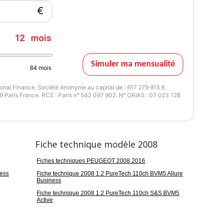
€
12
mois
Simuler ma mensualité
84
mois
nal Finance, Société Anonyme au capital de : 617 279 915 €.
 Paris France. RCS : Paris n° 542 097 902. N° ORIAS : 07 023 128
Fiche technique modèle 2008
Fiches techniques PEUGEOT 2008 2016
ness
Fiche technique 2008 1.2 PureTech 110ch BVM5 Allure
Business
Fiche technique 2008 1.2 PureTech 110ch S&S BVM5
Active