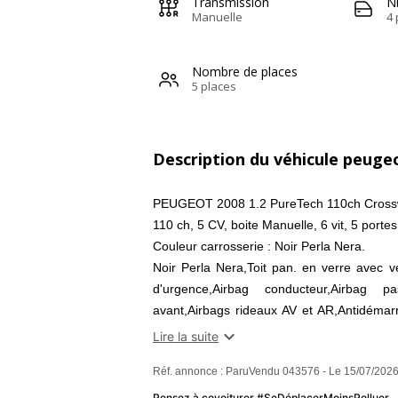
Transmission
N
Manuelle
4 
Nombre de places
5 places
Description du véhicule peuge
PEUGEOT 2008 1.2 PureTech 110ch Cros
110 ch, 5 CV, boite Manuelle, 6 vit, 5 portes
Couleur carrosserie : Noir Perla Nera.
Noir Perla Nera,Toit pan. en verre avec 
d'urgence,Airbag conducteur,Airbag p
avant,Airbags rideaux AV et AR,Antidémarr
moteur,Banquette 1/3-2/3,Banquette AR raba

Lire la suite
couleur caisse,Calandre chromée,Ciel de
Réf. annonce : ParuVendu 043576 - Le 15/07/2026
système audio au volant,Compte tours,Dé
variable,EBD,Eclairage statique d'intersect
Pensez à covoiturer #SeDéplacerMoinsPolluer