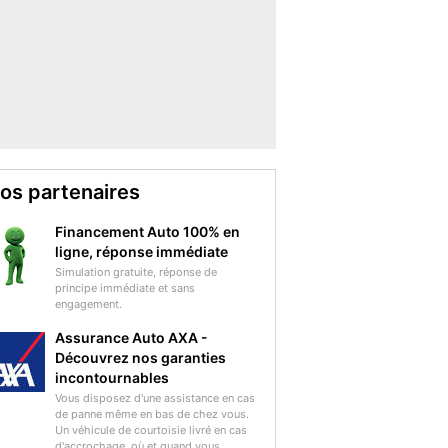
os partenaires
Financement Auto 100% en
ligne, réponse immédiate
Simulation gratuite, réponse de
principe immédiate et sans
engagement.
Assurance Auto AXA -
Découvrez nos garanties
incontournables
Vous disposez d'une assistance en cas
de panne même en bas de chez vous.
Un véhicule de courtoisie livré en cas
d'accrochage, où et quand vous