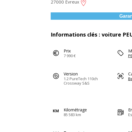
27000 Évreux
Garan
Informations clés : voiture P
Prix
M
7 990 €
P
Version
C
1.2 PureTech 110ch
Be
Crossway S&S
Kilométrage
E
85 583 km
E