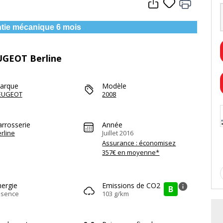
tie mécanique 6 mois
EUGEOT Berline
arque
Modèle
EUGEOT
2008
arrosserie
Année
rline
Juillet 2016
Assurance : économisez
357€ en moyenne*
nergie
Emissions de CO2
info
B
ssence
103 g/km