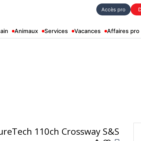
Accès pro
ain
Animaux
Services
Vacances
Affaires pro
ureTech 110ch Crossway S&S