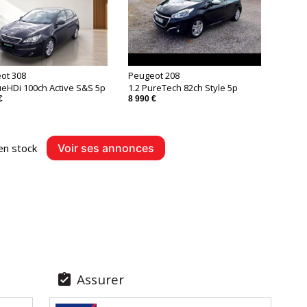
ot 308
Peugeot 208
ueHDi 100ch Active S&S 5p
1.2 PureTech 82ch Style 5p
€
8 990 €
en stock
Voir ses annonces
Assurer
