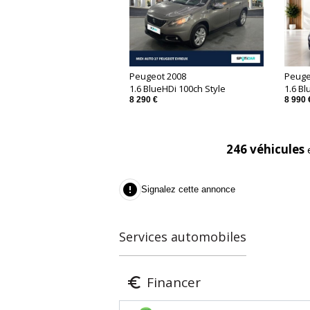
Peugeot 2008
Peuge
1.6 BlueHDi 100ch Style
1.6 Bl
8 290 €
8 990 
246 véhicules

Signalez cette annonce
Services automobiles
Financer
