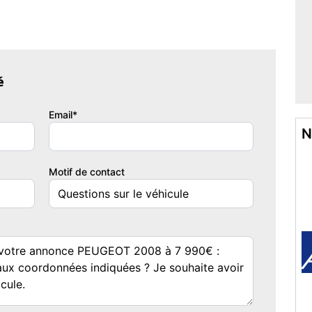
 position à LED,Filtre à Pollen,JA 17" Eridan gris mat & Grip
,Kit mains-libres Bluetooth,Lunette et vitres arrière
 éclairé,Miroir de courtoisie passager éclairé,Navigation pour
,Ouverture des vitres séquentielle
é
issance réelle
Vignette Crit'Air
Email*
10
1
N
Motif de contact