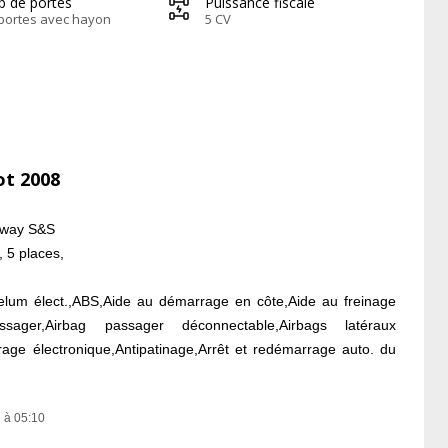
b de portes
Puissance fiscale
portes avec hayon
5 CV
ot 2008
sway S&S
, 5 places,
velum élect.,ABS,Aide au démarrage en côte,Aide au freinage
assager,Airbag passager déconnectable,Airbags latéraux
age électronique,Antipatinage,Arrêt et redémarrage auto. du
ttable,Barres de toit,Boite à gants fermée,Boucliers AV et AR
 toit LED,Climatisation automatique bi-zones,Commandes du
 à 05:10
tecteur de sous-gonflage,Direction électrique assistance
ion,Ecran multifonction couleur,Ecran tactile,ESP,Essuie-glace