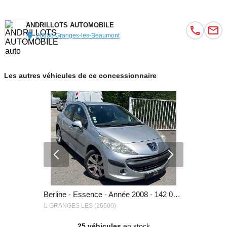
ANDRILLOTS AUTOMOBILE
26600 Granges-les-Beaumont
Les autres véhicules de ce concessionnaire
Berline - Diesel - Année 2010 - 203 000 km, 5 490 €
Berline - Essence - Année 2008 - 142 000 km, 4 500 €


GRANGES LES (26600)
GRANGES L
25 véhicules
en stock