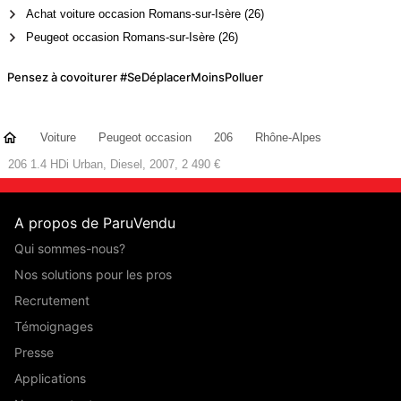
Achat voiture occasion Romans-sur-Isère (26)
Peugeot occasion Romans-sur-Isère (26)
Pensez à covoiturer #SeDéplacerMoinsPolluer
Voiture
Peugeot occasion
206
Rhône-Alpes
206 1.4 HDi Urban, Diesel, 2007, 2 490 €
A propos de ParuVendu
Qui sommes-nous?
Nos solutions pour les pros
Recrutement
Témoignages
Presse
Applications