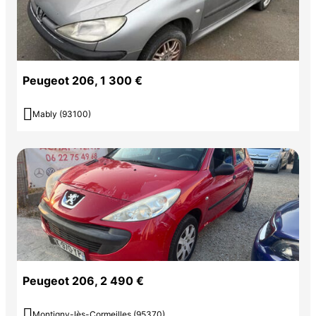
Peugeot 206, 1 300 €

Mably (93100)
Peugeot 206, 2 490 €

Montigny-lès-Cormeilles (95370)