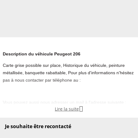
Description du véhicule Peugeot 206
Carte grise possible sur place, Historique du véhicule, peinture
métallisée, banquette rabattable, Pour plus d'informations n'hésitez
pas à nous contacter par téléphone au :
Vous pouvez aussi nous adresser un mail à l'adresse suivante :

Lire la suite
Véhicules propriété du forum de l’auto, visible sur le site de
Coignieres dans les Yvelines (78)
Les Cartes Grises Sont faites sur place si vous le souhaitez (40
Je souhaite être recontacté
euros la prestation)