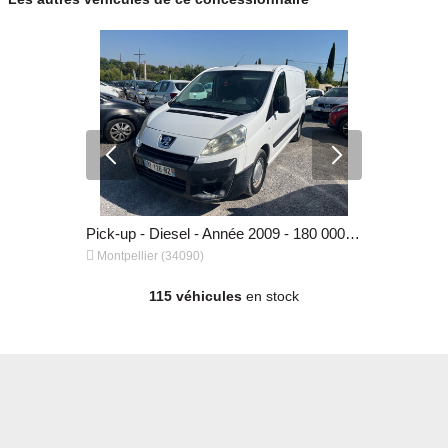
4x4 - SUV - Essence - Année 2017 - 104 000 km, 7 990 €
Pick-up - Diesel - Année 2009 - 180 000 km, 6 990 €


Montpellier (34090)
Montpellier
115 véhicules
en stock