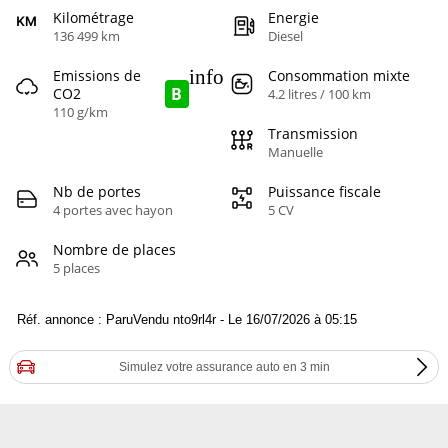
Kilométrage
Energie
136 499 km
Diesel
info
Emissions de
Consommation mixte
B
CO2
4.2 litres / 100 km
110 g/km
Transmission
Manuelle
Nb de portes
Puissance fiscale
4 portes avec hayon
5 CV
Nombre de places
5 places
Réf. annonce : ParuVendu nto9rl4r - Le 16/07/2026 à 05:15
Simulez votre assurance auto en 3 min