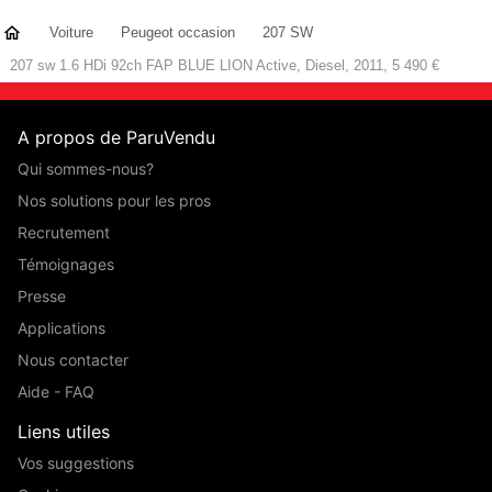
Voiture
Peugeot occasion
207 SW
207 sw 1.6 HDi 92ch FAP BLUE LION Active, Diesel, 2011, 5 490 €
A propos de ParuVendu
Qui sommes-nous?
Nos solutions pour les pros
Recrutement
Témoignages
Presse
Applications
Nous contacter
Aide - FAQ
Liens utiles
Vos suggestions