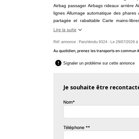
Airbag passager Airbags rideaux arrière A
lignes Allumage automatique des phares 
partagée et rabattable Carte mains-libre
prétensionneurs Ceintures avant avec pré

Lire la suite
Contrôle pression pneus (RDC) Détecteur 
Réf. annonce : ParuVendu 9324 - Le 29/07/2026 à
tactile Feux avant LED Feux de jour Feux 
Fixation pour siège enfant Fixations ISOF
Au quotidien, prenez les transports en commun
réparation pneus (Mobile Tyre) Limiteur d

Signaler un problème sur cette annonce
électriques Phares directionnels Radar de
Rétroviseur intérieur électrochrome Rétrovi
électriquement Rétroviseurs extérieurs
Je souhaite être recontact
conducteur à réglage lombaire Siège pa
anticipatif Système de freinage d'urgence
Nom*
centralisé télécommandé Vitres acoustique
manuellement
// PRIX HORS TAXE : 10825€ POSSIB
Téléphone **
DECIDE CONDITIONS A VOIR PAR TELEP