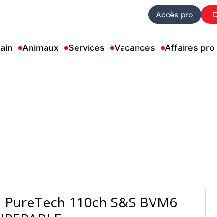
Accès pro
ain
Animaux
Services
Vacances
Affaires pro
 PureTech 110ch S&S BVM6