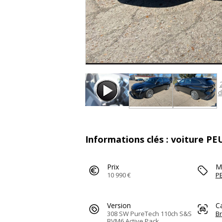
d
Informations clés : voiture P
Prix
M
10 990 €
P
Version
C
308 SW PureTech 110ch S&S
B
BVM6 Active Pack