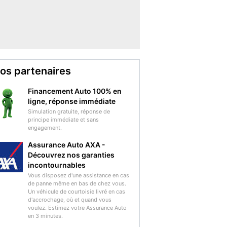
os partenaires
Financement Auto 100% en
ligne, réponse immédiate
Simulation gratuite, réponse de
principe immédiate et sans
engagement.
Assurance Auto AXA -
Découvrez nos garanties
incontournables
Vous disposez d'une assistance en cas
de panne même en bas de chez vous.
Un véhicule de courtoisie livré en cas
d'accrochage, où et quand vous
voulez. Estimez votre Assurance Auto
en 3 minutes.