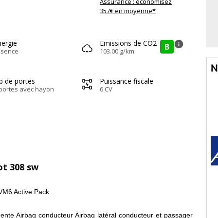
Assurance : économisez
357€ en moyenne*
nergie
Emissions de CO2
info
B
ssence
103.00 g/km
N
b de portes
Puissance fiscale
portes avec hayon
6 CV
ot 308 sw
M6 Active Pack
ente Airbag conducteur Airbag latéral conducteur et passager