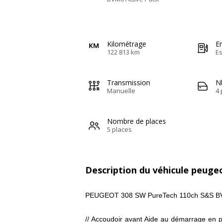
Kilométrage
E
122 813 km
E
Transmission
N
Manuelle
4 
Nombre de places
5 places
Description du véhicule peuge
PEUGEOT 308 SW PureTech 110ch S&S BV
// Accoudoir avant Aide au démarrage en p