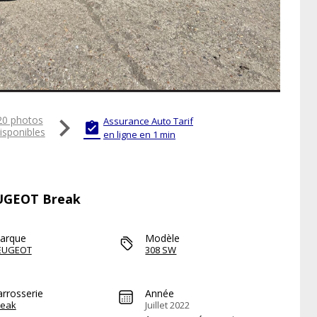

20 photos
Assurance Auto Tarif

isponibles
en ligne en 1 min
EUGEOT Break
arque
Modèle
EUGEOT
308 SW
arrosserie
Année
reak
Juillet 2022