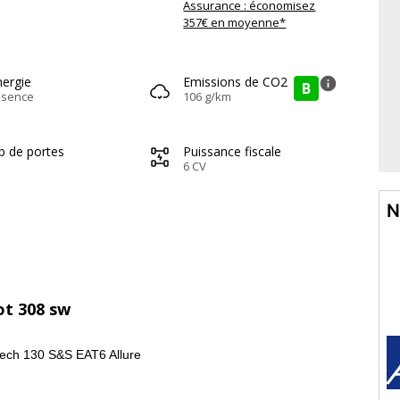
Assurance : économisez
357€ en moyenne*
nergie
Emissions de CO2
info
B
ssence
106 g/km
b de portes
Puissance fiscale
6 CV
N
ot 308 sw
tech 130 S&S EAT6 Allure