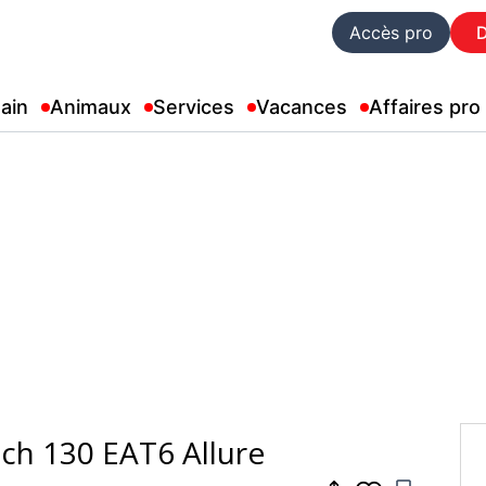
Accès pro
ain
Animaux
Services
Vacances
Affaires pro
ech 130 EAT6 Allure