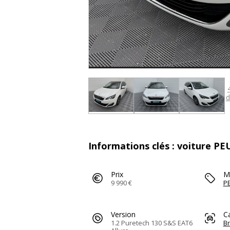
d
Informations clés : voiture P
Prix
M
9 990 €
P
Version
C
1.2 Puretech 130 S&S EAT6
B