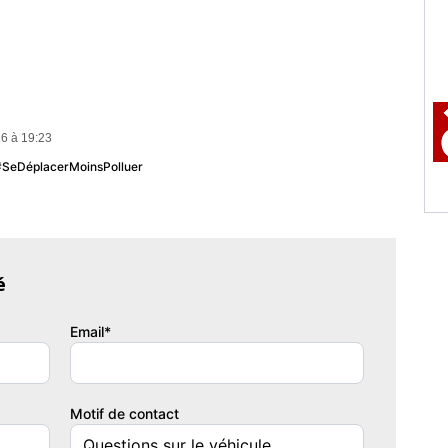
6 à 19:23
 #SeDéplacerMoinsPolluer
culation électrique séquentiel
é
Email*
Motif de contact