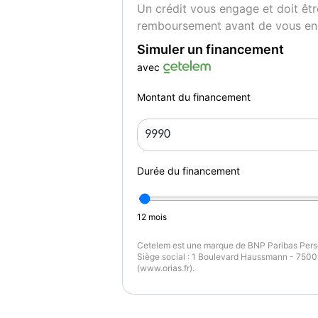
Un crédit vous engage et doit êtr
- Régulateur de vitesse
remboursement avant de vous en
- Réservoir principal 53 litres
- Rétroviseurs rabattables électriquement
Simuler un financement
- Sièges AR banquette
avec
- 3 places
- assise fixe
Montant du financement
- rabattables 2/3-1/3
- rabattables à distance
- plancher plat
- trappe à ski
Durée du financement
- Système de navigation visualisation 3D et 
- info trafic
- avec écran tactile
12
mois
- affichage couleur
Cetelem est une marque de BNP Paribas Perso
- 9,7 pouces
Siège social : 1 Boulevard Haussmann - 75009
- données sur mémoire interne/disque dur
(www.orias.fr).
- Température extérieure
- Volant cuir
- réglable en hauteur