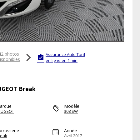

42 photos
Assurance Auto Tarif

isponibles
en ligne en 1 min
EUGEOT Break
arque
Modèle
EUGEOT
308 SW
arrosserie
Année
reak
Avril 2017