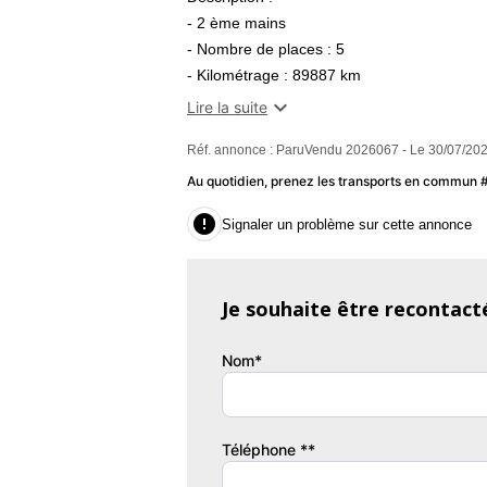
- 2 ème mains
- Nombre de places : 5
- Kilométrage : 89887 km
- Emission co2 : 106 g/km

Lire la suite
Réf. annonce : ParuVendu 2026067 - Le 30/07/202
Equipements :
- Peinture nacrée
Au quotidien, prenez les transports en commun
- Roue de secours Galette

Signaler un problème sur cette annonce
- Toit en verre panoramique avec velum d oc
- 6 airbags
- Affichage multi-fonctions 1 écran
Je souhaite être recontact
- 9,7 pouces
- écran s tactile s
Nom*
- Airbags rideaux latéraux AV & AR
- Indicateur de sous-gonflage des pneus
- Antibrouillards AV
- Antipatinage
Téléphone **
- Assistance au freinage d urgence