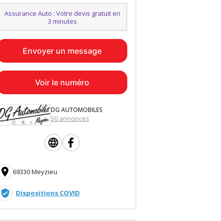
Assurance Auto : Votre devis gratuit en
3 minutes
Envoyer un message
Voir le numéro
DG AUTOMOBILES
50 annonces

69330 Meyzieu
verified_user
Dispositions COVID