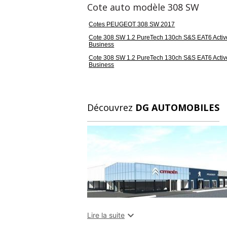
Cote auto modèle 308 SW
- réglable en profondeur
- multi-fonctions
Cotes PEUGEOT 308 SW 2017
- Capacité du coffre l sièges en place
Cote 308 SW 1.2 PureTech 130ch S&S EAT6 Activ
Business
- sous tablette 660
Cote 308 SW 1.2 PureTech 130ch S&S EAT6 Activ
- sièges rabattus
Business
- au pavillon 1 775
-
- Capteurs de distance au stationnement A
Découvrez
DG AUTOMOBILES
- radar
- capteurs de distance au stationnement A
- radar et caméra
- Bluetooth connexion téléphone
- musique en streaming
- Mémoire interne/disque dur
- Phares ellipsoïdaux
- feux de croisement LED
- feux de route LED

Lire la suite
- Rétroviseurs extérieurs côté conducteur