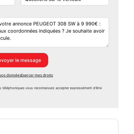
e passager
ue
e vos données
Exercer mes droits
s téléphoniques vous reconnaissez accepter expressément d'être
mande