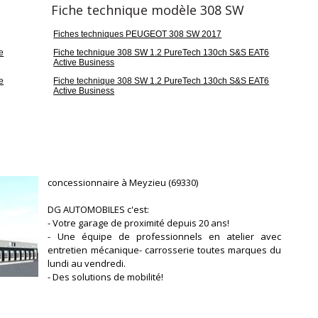
Fiche technique modèle 308 SW
Fiches techniques PEUGEOT 308 SW 2017
e
Fiche technique 308 SW 1.2 PureTech 130ch S&S EAT6
Active Business
e
Fiche technique 308 SW 1.2 PureTech 130ch S&S EAT6
Active Business
V
R
concessionnaire à Meyzieu (69330)
DG AUTOMOBILES c'est:
- Votre garage de proximité depuis 20 ans!
- Une équipe de professionnels en atelier avec
entretien mécanique- carrosserie toutes marques du
lundi au vendredi.
- Des solutions de mobilité!
- Un hall d'exposition et un centre essai permanent!
- La vente de véhicules neufs et d'occasion toutes
marques!