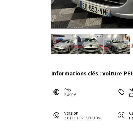
d
Informations clés : voiture P
Prix
M
2 490 €
P
Version
C
2.0 HDI136 EXECUTIVE
Be