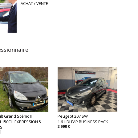
ACHAT / VENTE
essionnaire
t Grand Scénic II
Peugeot 207 SW
CI 150CH EXPRESSION 5
1.6 HDI FAP BUSINESS PACK
ES
2 990 €
€