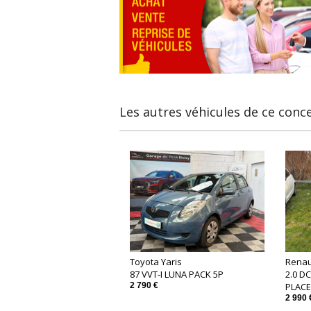
Les autres véhicules de ce conc
Toyota Yaris
Renaul
87 VVT-I LUNA PACK 5P
2.0 D
2 790 €
PLAC
2 990 