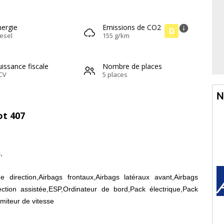
nergie
Emissions de CO2
info
D
esel
155 g/km
issance fiscale
Nombre de places
CV
5 places
N
ot 407
,
 direction,Airbags frontaux,Airbags latéraux avant,Airbags
ection assistée,ESP,Ordinateur de bord,Pack électrique,Pack
miteur de vitesse