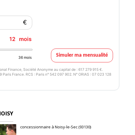
€
12
mois
Simuler ma mensualité
36
mois
nal Finance, Société Anonyme au capital de : 617 279 915 €.
 Paris France. RCS : Paris n° 542 097 902. N° ORIAS : 07 023 128
NOISY
concessionnaire à Noisy-le-Sec (93130)