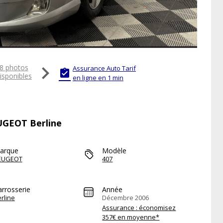

8 photos
Assurance Auto Tarif

isponibles
en ligne en 1 min
EUGEOT Berline
arque
Modèle
EUGEOT
407
arrosserie
Année
rline
Décembre 2006
Assurance : économisez
357€ en moyenne*