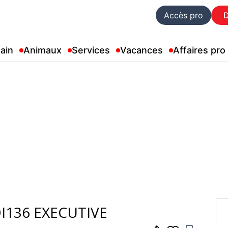
Accès pro
ain
Animaux
Services
Vacances
Affaires pro
I136 EXECUTIVE