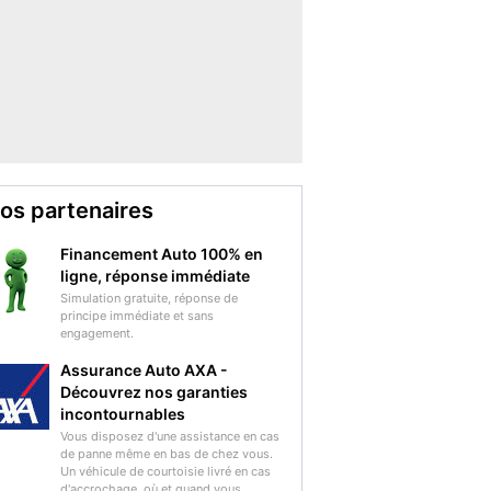
os partenaires
Financement Auto 100% en
ligne, réponse immédiate
Simulation gratuite, réponse de
principe immédiate et sans
engagement.
Assurance Auto AXA -
Découvrez nos garanties
incontournables
Vous disposez d'une assistance en cas
de panne même en bas de chez vous.
Un véhicule de courtoisie livré en cas
d'accrochage, où et quand vous