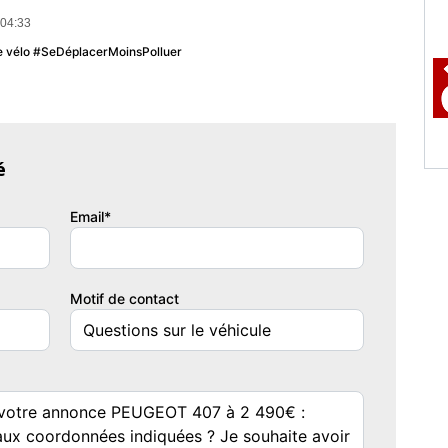
issance réelle
Vignette Crit'Air
 04:33
36
3
u le vélo #SeDéplacerMoinsPolluer
é
Email*
Motif de contact