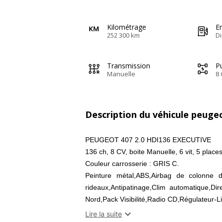
Kilométrage
E
252 300 km
Di
Transmission
Pu
Manuelle
8 
Description du véhicule peuge
PEUGEOT 407 2.0 HDI136 EXECUTIVE
136 ch, 8 CV, boite Manuelle, 6 vit, 5 places
Couleur carrosserie : GRIS C.
Peinture métal,ABS,Airbag de colonne de
rideaux,Antipatinage,Clim automatique,Dir
Nord,Pack Visibilité,Radio CD,Régulateur-Li
Garantie : SANS GARANTIE

Lire la suite