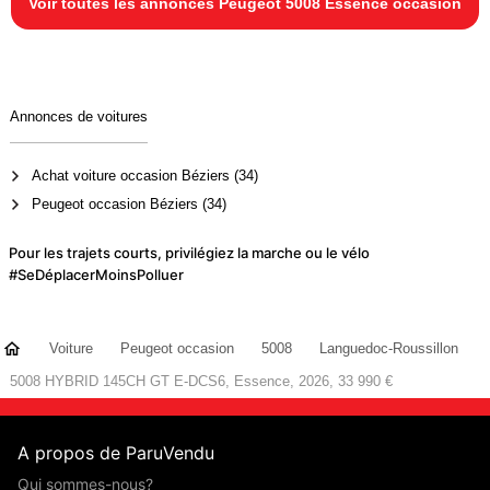
Voir toutes les annonces Peugeot 5008 Essence occasion
Annonces de voitures
Achat voiture occasion Béziers (34)
Peugeot occasion Béziers (34)
Pour les trajets courts, privilégiez la marche ou le vélo
#SeDéplacerMoinsPolluer
Voiture
Peugeot occasion
5008
Languedoc-Roussillon
5008 HYBRID 145CH GT E-DCS6, Essence, 2026, 33 990 €
A propos de ParuVendu
Qui sommes-nous?