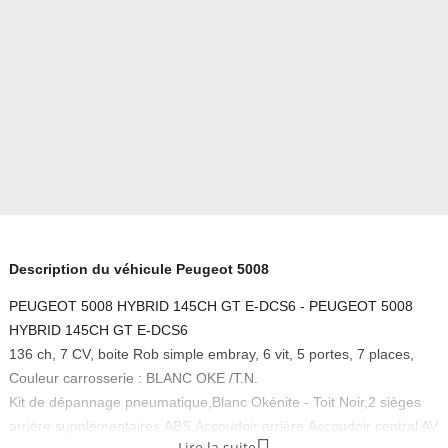
Description du véhicule Peugeot 5008
PEUGEOT 5008 HYBRID 145CH GT E-DCS6 - PEUGEOT 5008
HYBRID 145CH GT E-DCS6
136 ch, 7 CV, boite Rob simple embray, 6 vit, 5 portes, 7 places,
Couleur carrosserie : BLANC OKE /T.N.
Kit de dépannage pneumatique,Blanc Okénite - Toit Noir,2 sièges
arrière supplémentaires,ABS,Accoudoir arrière,Accoudoir central AV
Lire la suite